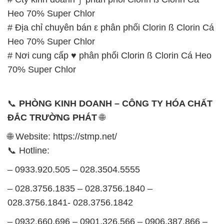
Heo 70% Super Chlor
# Địa chỉ chuyên bán ε phân phối Clorin ß Clorin Cá
Heo 70% Super Chlor
# Nơi cung cấp ♥ phân phối Clorin ß Clorin Cá Heo
70% Super Chlor
📞
PHÒNG KINH DOANH – CÔNG TY HÓA CHẤT
ĐẮC TRƯỜNG PHÁT
🌐
🌐 Website: https://stmp.net/
📞 Hotline:
– 0933.920.505 – 028.3504.5555
– 028.3756.1835 – 028.3756.1840 –
028.3756.1841- 028.3756.1842
– 0932.660.696 – 0901.326.566 – 0906.387.866 –