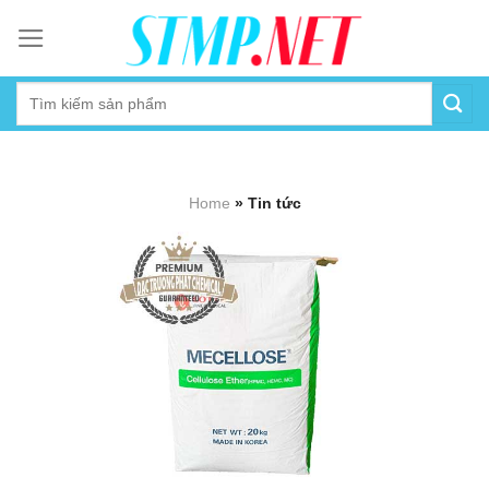
Skip
to
content
Home
»
Tin tức