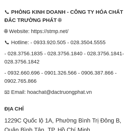
📞
PHÒNG KINH DOANH - CÔNG TY HÓA CHẤT
ĐẮC TRƯỜNG PHÁT
🌐
🌐 Website: https://stmp.net/
📞 Hotline: - 0933.920.505 - 028.3504.5555
- 028.3756.1835 - 028.3756.1840 - 028.3756.1841-
028.3756.1842
- 0932.660.696 - 0901.326.566 - 0906.387.866 -
0902.765.866
📧 Email: hoachat@dactruongphat.vn
ĐỊA CHỈ
1229C Quốc lộ 1A, Phường Bình Trị Đông B,
Quận Bình Tân, TP. Hồ Chí Minh