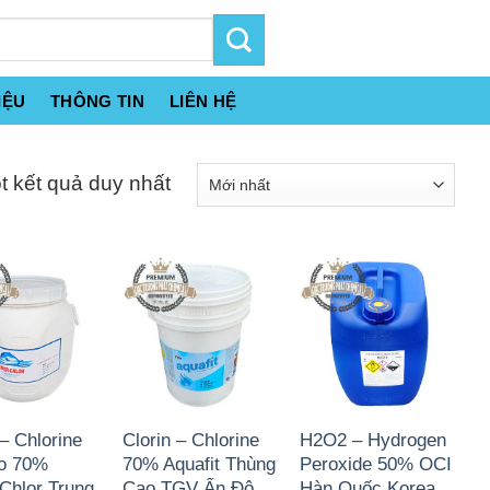
IỆU
THÔNG TIN
LIÊN HỆ
t kết quả duy nhất
 – Chlorine
Clorin – Chlorine
H2O2 – Hydrogen
o 70%
70% Aquafit Thùng
Peroxide 50% OCI
Chlor Trung
Cao TGV Ấn Độ
Hàn Quốc Korea