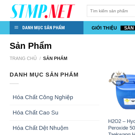
Skip
to
content
DANH MỤC SẢN PHẨM
GIỚI THIỆU
SẢN
Sản Phẩm
TRANG CHỦ
/
SẢN PHẨM
DANH MỤC SẢN PHẨM
Hóa Chất Công Nghiệp
Hóa Chất Cao Su
H2O2 – Hy
Hóa Chất Dệt Nhuộm
Peroxide 5
Taekwang 