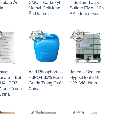
Acetate Ấn
CMC – Carboxyl
– Sodium Lauryl
ia
Methyl Cellulose
Sulfate EMAL 10N
Ấn Độ India
KAO Indonesia
nium
Acid Phosphoric –
Javen – Sodium
onate – Bột
H3PO4 85% Food
Hypochlorite 10-
NH4HCO3
Grade Trung Quốc
12% Việt Nam
Grade Trung
China
China