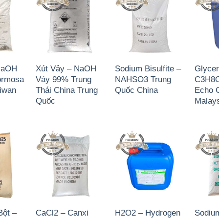
NaOH
Xút Vảy – NaOH
Sodium Bisulfite –
Glycer
ormosa
Vảy 99% Trung
NAHSO3 Trung
C3H8O
aiwan
Thái China Trung
Quốc China
Echo 
Quốc
Malays
Bột –
CaCl2 – Canxi
H2O2 – Hydrogen
Sodium