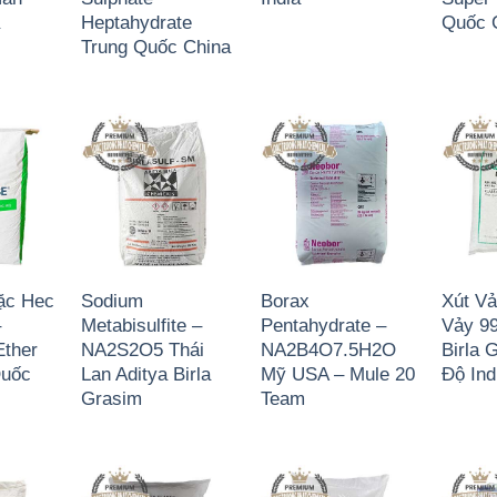
a
Heptahydrate
Quốc 
Trung Quốc China
ặc Hec
Sodium
Borax
Xút V
–
Metabisulfite –
Pentahydrate –
Vảy 99
Ether
NA2S2O5 Thái
NA2B4O7.5H2O
Birla 
Quốc
Lan Aditya Birla
Mỹ USA – Mule 20
Độ Ind
Grasim
Team