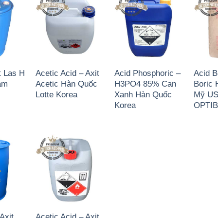
t Las H
Acetic Acid – Axit
Acid Phosphoric –
Acid B
Nam
Acetic Hàn Quốc
H3PO4 85% Can
Boric
Lotte Korea
Xanh Hàn Quốc
Mỹ U
Korea
OPTI
Axit
Acetic Acid – Axit