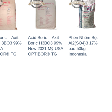
oric – Axit
Acid Boric – Axit
Phèn Nhôm Bột –
 H3BO3 99%
Boric H3BO3 99%
Al2(SO4)3 17%
SA
New 2021 Mỹ USA
bao 50kg
BOR® TG
OPTIBOR® TG
Indonesia