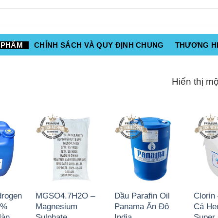
 PHẨM
CHÍNH SÁCH VÀ QUY ĐỊNH CHUNG
THƯƠNG H
Hiển thị mộ
drogen
MGSO4.7H2O –
Dầu Parafin Oil
Clorin
0%
Magnesium
Panama Ấn Độ
Cá He
Hàn
Sulphate
India
Super 