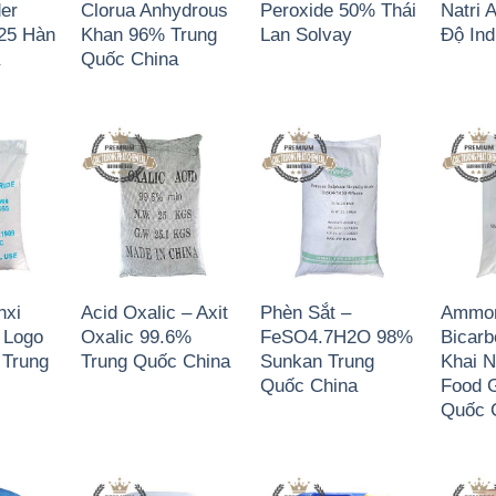
der
Clorua Anhydrous
Peroxide 50% Thái
Natri 
25 Hàn
Khan 96% Trung
Lan Solvay
Độ Ind
a
Quốc China
nxi
Acid Oxalic – Axit
Phèn Sắt –
Ammo
 Logo
Oxalic 99.6%
FeSO4.7H2O 98%
Bicarb
Trung
Trung Quốc China
Sunkan Trung
Khai 
Quốc China
Food 
Quốc 