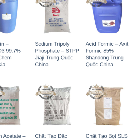
in –
Sodium Tripoly
Acid Formic – Axit
3 99.7%
Phosphate – STPP
Formic 85%
Chem
Jiaji Trung Quốc
Shandong Trung
ia
China
Quốc China
 Acetate –
Chất Tạo Đặc
Chất Tạo Bọt SLS