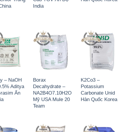
China
India
ảy – NaOH
Borax
K2Co3 –
.5% Aditya
Decahydrate –
Potassium
Grasim Ấn
NA2B4O7.10H2O
Carbonate Unid
ia
Mỹ USA Mule 20
Hàn Quốc Korea
Team