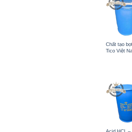
Chất tạo bọ
Tico Việt 
Acid HCL – 