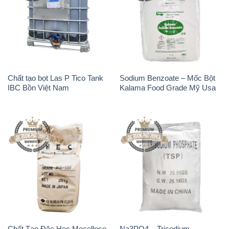
Chất tạo bọt Las P Tico Tank
Sodium Benzoate – Mốc Bột
IBC Bồn Việt Nam
Kalama Food Grade Mỹ Usa
Chất Tạo Đặc Hec Mecellose
Na3PO4 – Trisodium