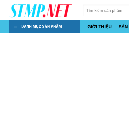
Skip
to
content
DANH MỤC SẢN PHẨM
GIỚI THIỆU
SẢN