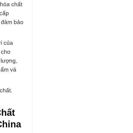
 hóa chất
 cấp
y đảm bảo
í của
 cho
 lượng,
phẩm và
chất.
Chất
China