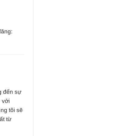
đăng:
g đến sự
 với
ng tôi sẽ
ất từ