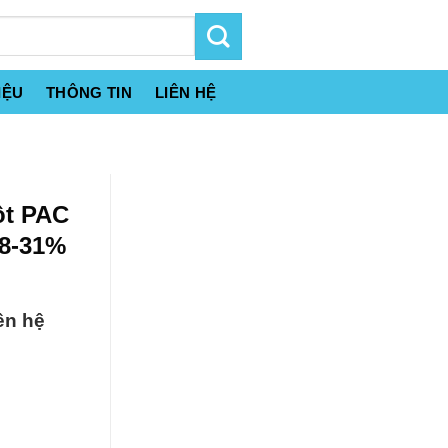
IỆU
THÔNG TIN
LIÊN HỆ
ột PAC
28-31%
ên hệ