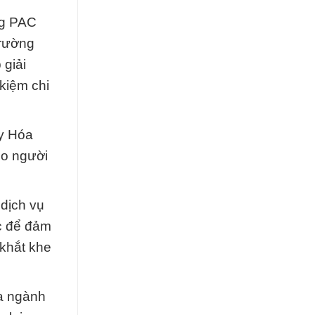
ng PAC
Trường
 giải
 kiệm chi
Ty Hóa
ho người
dịch vụ
c để đảm
 khắt khe
ủa ngành