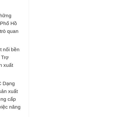
những
 Phố Hồ
 trò quan
t nối bền
 Trợ
n xuất
AC Dạng
sản xuất
ung cấp
việc nâng