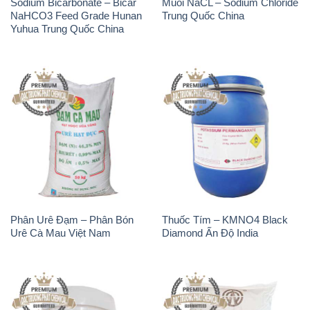
Sodium Bicarbonate – Bicar
Muối NaCL – Sodium Chloride
NaHCO3 Feed Grade Hunan
Trung Quốc China
Yuhua Trung Quốc China
Phân Urê Đạm – Phân Bón
Thuốc Tím – KMNO4 Black
Urê Cà Mau Việt Nam
Diamond Ấn Độ India