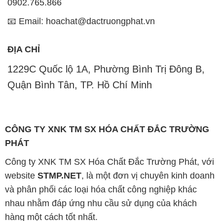
CÔNG TY XNK TM SX HÓA CHẤT ĐẮC TRƯỜNG
PHÁT
Công ty XNK TM SX Hóa Chất Đắc Trường Phát, với
website
STMP.NET
, là một đơn vị chuyên kinh doanh
và phân phối các loại hóa chất công nghiệp khác
nhau nhằm đáp ứng nhu cầu sử dụng của khách
hàng một cách tốt nhất.
Chúng tôi cam kết mang đến sự hài lòng và đáp ứng
nhu cầu của khách hàng một cách tốt nhất. Hiện nay,
công ty chúng tôi cung cấp các sản phẩm hóa chất
chất lượng cao với giá thành hợp lý, phù hợp với mọi
yêu cầu và ngân sách của khách hàng.
Uy tín là tiêu chí hàng đầu trong kinh doanh của
chúng tôi. Chúng tôi luôn nhận thức rằng sản phẩm
mà chúng tôi cung cấp phải đảm bảo chất lượng, làm