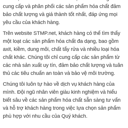
thủ các tiêu chuẩn an toàn và bảo vệ môi trường.
Chúng tôi luôn tự hào về dịch vụ khách hàng của
mình. Đội ngũ nhân viên giàu kinh nghiệm và hiểu
biết sâu về các sản phẩm hóa chất sẵn sàng tư vấn
và hỗ trợ khách hàng trong việc lựa chọn sản phẩm
phù hợp với nhu cầu của Quý khách.
Bản quyền © 2016 stmp.net
CÔNG TY XNK TM SX HÓA CHẤT ĐẮC TRƯỜNG PHÁT
Giấy chứng nhận Đăng ký Kinh doanh số 0304188681 do Sở Kế
hoạch và Đầu tư Thành phố Hồ Chí Minh cấp ngày 19-01-2017