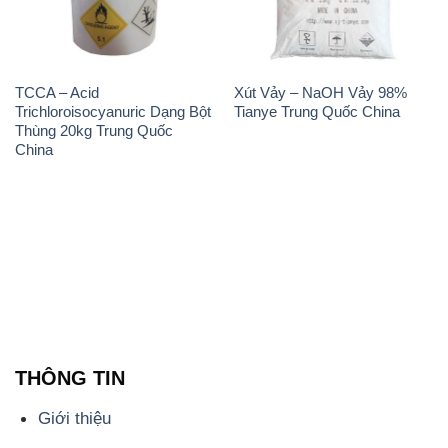
THÔNG TIN
Giới thiệu
Sản phẩm
Chính sách và quy định chung
Tin tức
Liên hệ
📞
PHÒNG KINH DOANH - CÔNG TY HÓA CHẤT
ĐẮC TRƯỜNG PHÁT
🌐