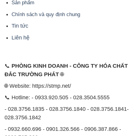
🌐 Website: https://stmp.net/
📞 Hotline: - 0933.920.505 - 028.3504.5555
- 028.3756.1835 - 028.3756.1840 - 028.3756.1841-
028.3756.1842
- 0932.660.696 - 0901.326.566 - 0906.387.866 -
0902.765.866
📧 Email: hoachat@dactruongphat.vn
ĐỊA CHỈ
1229C Quốc lộ 1A, Phường Bình Trị Đông B,
Quận Bình Tân, TP. Hồ Chí Minh