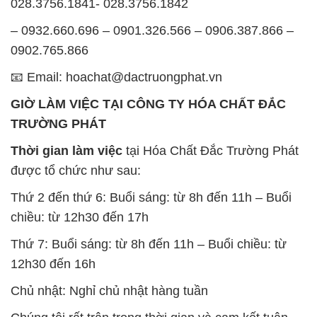
Thứ 2 đến thứ 6: Buổi sáng: từ 8h đến 11h – Buổi
chiều: từ 12h30 đến 17h
Thứ 7: Buổi sáng: từ 8h đến 11h – Buổi chiều: từ
12h30 đến 16h
Chủ nhật: Nghỉ chủ nhật hàng tuần
Chúng tôi rất trân trọng thời gian và cam kết tuân
thủ giờ làm việc để đảm bảo sự hỗ trợ tốt nhất cho
khách hàng và đảm bảo hiệu suất công việc cao
nhất của nhân viên.
BẢN ĐỒ MAP TẠI CÔNG TY HÓA CHẤT ĐẮC
TRƯỜNG PHÁT
ĐỊA CHỈ: 1229C Quốc lộ 1A, Phường Bình Trị
Đông B, Quận Bình Tân, Sài Gòn TP. Hồ Chí
Minh