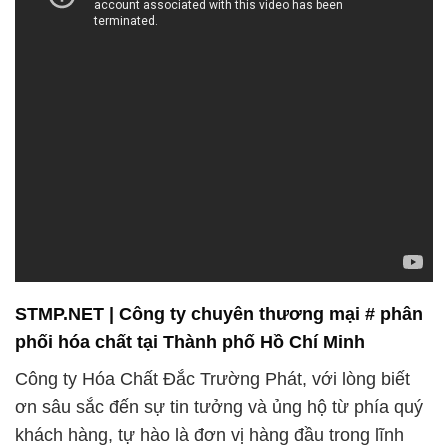
STMP.NET | Công ty chuyên thương mại # phân
phối hóa chất tại Thành phố Hồ Chí Minh
Công ty Hóa Chất Đắc Trường Phát, với lòng biết
ơn sâu sắc đến sự tin tưởng và ủng hộ từ phía quý
khách hàng, tự hào là đơn vị hàng đầu trong lĩnh
vực cung cấp hóa chất cho ngành Thuộc da. Đội
ngũ kỹ thuật chúng tôi luôn sẵn sàng hỗ trợ và tư
vấn chuyên nghiệp, đồng thời được ủy quyền bởi
các hãng danh tiếng trong ngành, đảm bảo sự kiểm
soát chặt chẽ để mang đến cho bạn những sản
phẩm chất lượng tốt nhất.
Chúng tôi hiểu rõ rằng ngành công nghiệp hóa chất
đòi hỏi sự chính xác và khắt khe, và cam kết đồng