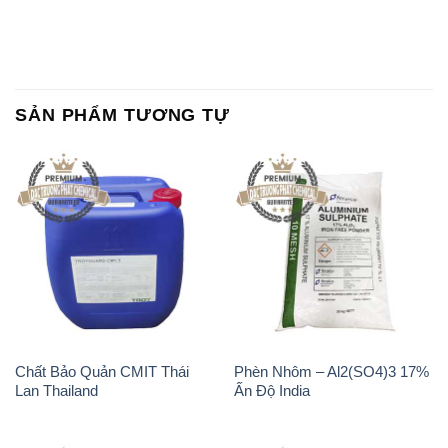
Chất Bảo Quản CMIT Thái
Phèn Nhôm – Al2(SO4)3 17%
Lan Thailand
Ấn Độ India
Chất tạo bọt Las P Tico Tank
Sodium Benzoate – Mốc Bột
IBC Bồn Việt Nam
Kalama Food Grade Mỹ Usa