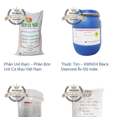
Phân Urê Đạm – Phân Bón
Thuốc Tím – KMNO4 Black
Urê Cà Mau Việt Nam
Diamond Ấn Độ India
TCCA – Acid
Xút Vảy – NaOH Vảy 98%
Trichloroisocyanuric Dạng Bột
Tianye Trung Quốc China
Thùng 20kg Trung Quốc
China