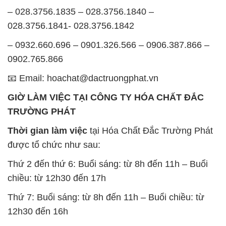
📧 Email: hoachat@dactruongphat.vn
GIỜ LÀM VIỆC TẠI CÔNG TY HÓA CHẤT ĐẮC
TRƯỜNG PHÁT
Thời gian làm việc
tại Hóa Chất Đắc Trường Phát
được tổ chức như sau:
Thứ 2 đến thứ 6: Buổi sáng: từ 8h đến 11h – Buổi
chiều: từ 12h30 đến 17h
Thứ 7: Buổi sáng: từ 8h đến 11h – Buổi chiều: từ
12h30 đến 16h
Chủ nhật: Nghỉ chủ nhật hàng tuần
Chúng tôi rất trân trọng thời gian và cam kết tuân
thủ giờ làm việc để đảm bảo sự hỗ trợ tốt nhất cho
khách hàng và đảm bảo hiệu suất công việc cao