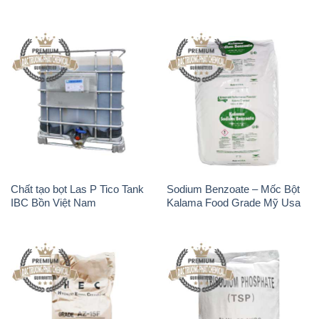
Chất tạo bọt Las P Tico Tank
Sodium Benzoate – Mốc Bột
IBC Bồn Việt Nam
Kalama Food Grade Mỹ Usa
Chất Tạo Đặc Hec Mecellose
Na3PO4 – Trisodium