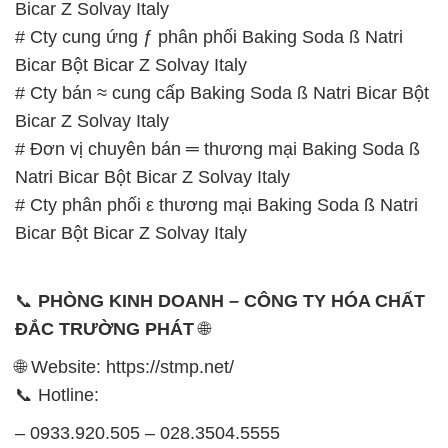
# Đơn vị chuyên bán ═ thương mại Baking Soda ß
Natri Bicar Bột Bicar Z Solvay Italy
# Cty phân phối ε thương mại Baking Soda ß Natri
Bicar Bột Bicar Z Solvay Italy
📞
PHÒNG KINH DOANH – CÔNG TY HÓA CHẤT
ĐẮC TRƯỜNG PHÁT
🌐
🌐 Website: https://stmp.net/
📞 Hotline:
– 0933.920.505 – 028.3504.5555
– 028.3756.1835 – 028.3756.1840 –
028.3756.1841- 028.3756.1842
– 0932.660.696 – 0901.326.566 – 0906.387.866 –
0902.765.866