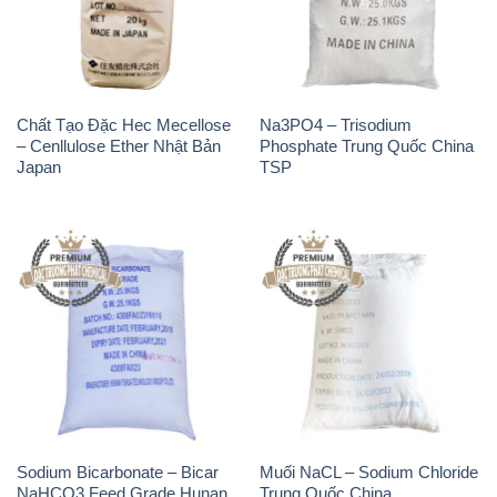
– Cenllulose Ether Nhật Bản
Phosphate Trung Quốc China
Japan
TSP
Sodium Bicarbonate – Bicar
Muối NaCL – Sodium Chloride
NaHCO3 Feed Grade Hunan
Trung Quốc China
Yuhua Trung Quốc China