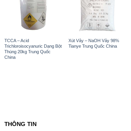
TCCA – Acid
Xút Vảy – NaOH Vảy 98%
Trichloroisocyanuric Dạng Bột
Tianye Trung Quốc China
Thùng 20kg Trung Quốc
China
THÔNG TIN
Giới thiệu
Sản phẩm
Chính sách và quy định chung