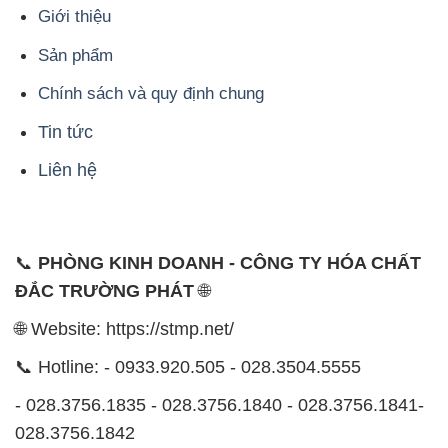
Tin tức
Liên hệ
📞
PHÒNG KINH DOANH - CÔNG TY HÓA CHẤT
ĐẮC TRƯỜNG PHÁT
🌐
🌐 Website: https://stmp.net/
📞 Hotline: - 0933.920.505 - 028.3504.5555
- 028.3756.1835 - 028.3756.1840 - 028.3756.1841-
028.3756.1842
- 0932.660.696 - 0901.326.566 - 0906.387.866 -
0902.765.866
📧 Email: hoachat@dactruongphat.vn