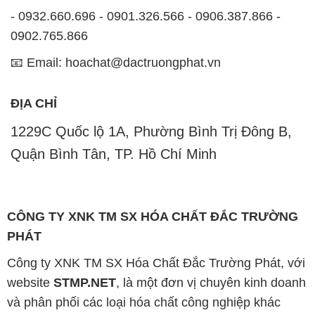
ĐỊA CHỈ
1229C Quốc lộ 1A, Phường Bình Trị Đông B,
Quận Bình Tân, TP. Hồ Chí Minh
CÔNG TY XNK TM SX HÓA CHẤT ĐẮC TRƯỜNG
PHÁT
Công ty XNK TM SX Hóa Chất Đắc Trường Phát, với
website
STMP.NET
, là một đơn vị chuyên kinh doanh
và phân phối các loại hóa chất công nghiệp khác
nhau nhằm đáp ứng nhu cầu sử dụng của khách
hàng một cách tốt nhất.
Chúng tôi cam kết mang đến sự hài lòng và đáp ứng
nhu cầu của khách hàng một cách tốt nhất. Hiện nay,