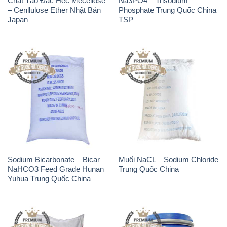
Chất Tạo Đặc Hec Mecellose
Na3PO4 – Trisodium
– Cenllulose Ether Nhật Bản
Phosphate Trung Quốc China
Japan
TSP
Sodium Bicarbonate – Bicar
Muối NaCL – Sodium Chloride
NaHCO3 Feed Grade Hunan
Trung Quốc China
Yuhua Trung Quốc China