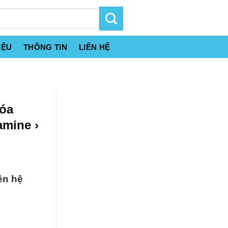
IỆU
THÔNG TIN
LIÊN HỆ
hóa
amine ›
ên hệ