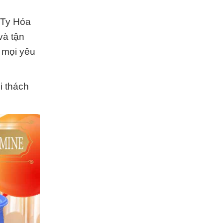
 Ty Hóa
và tận
 mọi yêu
i thách