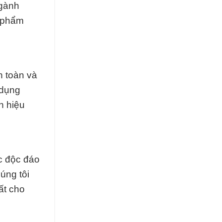
ngành
n phẩm
n toàn và
 dụng
h hiệu
c độc đáo
úng tôi
ất cho