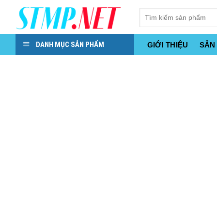
Skip
to
content
DANH MỤC SẢN PHẨM
GIỚI THIỆU
SẢN