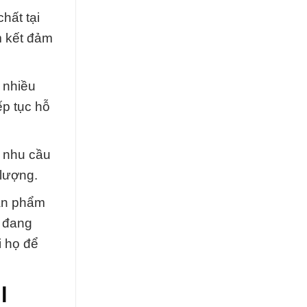
hất tại
m kết đảm
 nhiều
ếp tục hỗ
i nhu cầu
 lượng.
sản phẩm
n đang
i họ để
l