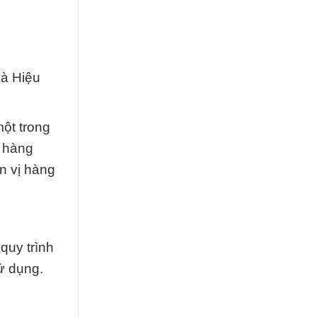
và Hiệu
ột trong
t hàng
n vị hàng
quy trình
ử dụng.