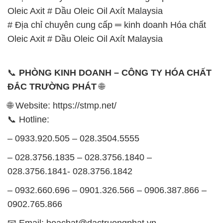
Oleic Axit # Dầu Oleic Oil Axít Malaysia
# Địa chỉ chuyên cung cấp ═ kinh doanh Hóa chất
Oleic Axit # Dầu Oleic Oil Axít Malaysia
📞
PHÒNG KINH DOANH – CÔNG TY HÓA CHẤT
ĐẮC TRƯỜNG PHÁT
🌐
🌐 Website: https://stmp.net/
📞 Hotline:
– 0933.920.505 – 028.3504.5555
– 028.3756.1835 – 028.3756.1840 –
028.3756.1841- 028.3756.1842
– 0932.660.696 – 0901.326.566 – 0906.387.866 –
0902.765.866
📧 Email: hoachat@dactruongphat.vn