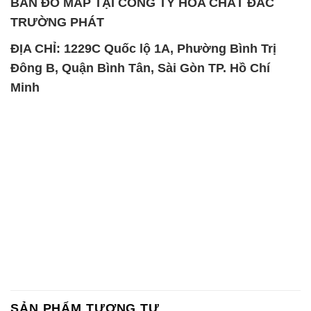
BẢN ĐỒ MAP TẠI CÔNG TY HÓA CHẤT ĐẮC
TRƯỜNG PHÁT
ĐỊA CHỈ: 1229C Quốc lộ 1A, Phường Bình Trị
Đông B, Quận Bình Tân, Sài Gòn TP. Hồ Chí
Minh
SẢN PHẨM TƯƠNG TỰ