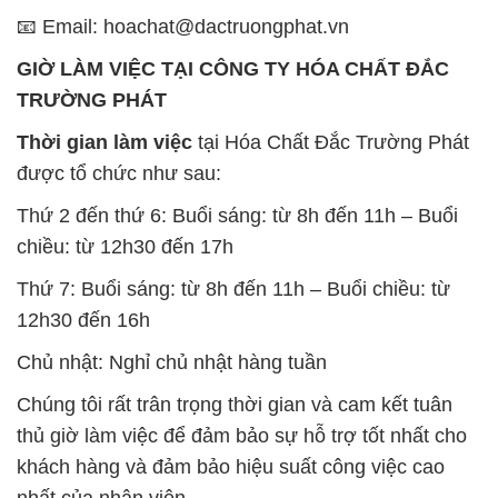
Thứ 7: Buổi sáng: từ 8h đến 11h – Buổi chiều: từ
12h30 đến 16h
Chủ nhật: Nghỉ chủ nhật hàng tuần
Chúng tôi rất trân trọng thời gian và cam kết tuân
thủ giờ làm việc để đảm bảo sự hỗ trợ tốt nhất cho
khách hàng và đảm bảo hiệu suất công việc cao
nhất của nhân viên.
BẢN ĐỒ MAP TẠI CÔNG TY HÓA CHẤT ĐẮC
TRƯỜNG PHÁT
ĐỊA CHỈ: 1229C Quốc lộ 1A, Phường Bình Trị
Đông B, Quận Bình Tân, Sài Gòn TP. Hồ Chí
Minh