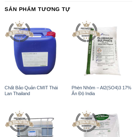
Chất Bảo Quản CMIT Thái
Phèn Nhôm – Al2(SO4)3 17%
Lan Thailand
Ấn Độ India
Chất tạo bọt Las P Tico Tank
Sodium Benzoate – Mốc Bột
IBC Bồn Việt Nam
Kalama Food Grade Mỹ Usa