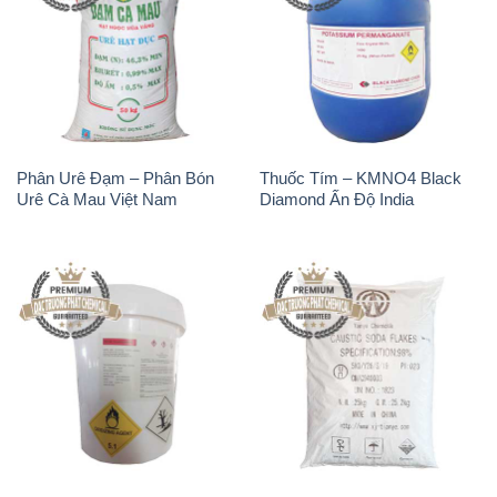
TCCA – Acid
Xút Vảy – NaOH Vảy 98%
Trichloroisocyanuric Dạng Bột
Tianye Trung Quốc China
Thùng 20kg Trung Quốc
China