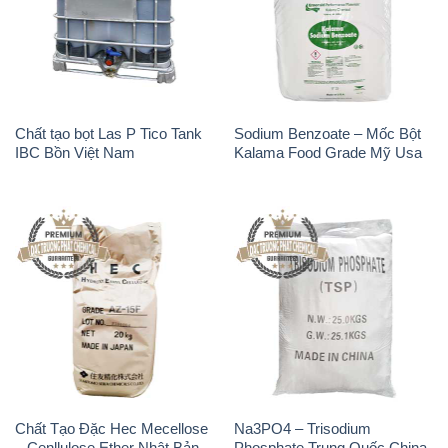
Chất Tạo Đặc Hec Mecellose
Na3PO4 – Trisodium
– Cenllulose Ether Nhật Bản
Phosphate Trung Quốc China
Japan
TSP