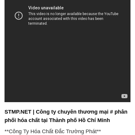
STMP.NET | Công ty chuyên thương mại # phân
phối hóa chất tại Thành phố Hồ Chí Minh
**Công Ty Hóa Chất Đắc Trường Phát**
Chào mừng bạn đến với Đắc Trường Phát – người
đồng hành tin cậy trong lĩnh vực hóa chất. Chúng tôi
tự hào là một đối tác đáng tin cậy, mang đến sự
khác biệt trong chất lượng và độ tin cậy của sản
phẩm hóa chất. Với cam kết đưa đến khách hàng
sự tin cậy và hài lòng, chúng tôi hướng tới mục tiêu
không ngừng nâng cao chất lượng và đa dạng hóa
danh mục sản phẩm.