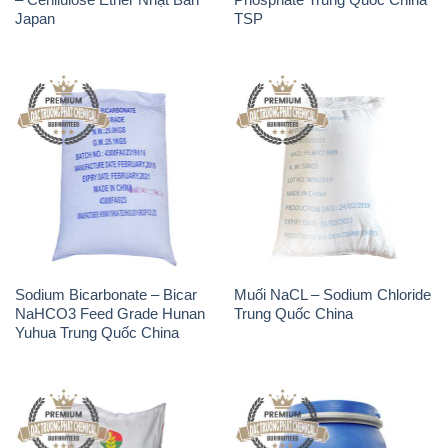
Sodium Bicarbonate – Bicar
Muối NaCL – Sodium Chloride
NaHCO3 Feed Grade Hunan
Trung Quốc China
Yuhua Trung Quốc China
Phân Urê Đạm – Phân Bón
Thuốc Tím – KMNO4 Black
Urê Cà Mau Việt Nam
Diamond Ấn Độ India