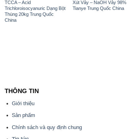
THÔNG TIN
Giới thiệu
Sản phẩm
Chính sách và quy định chung
Tin tức
Liên hệ
📞
PHÒNG KINH DOANH - CÔNG TY HÓA CHẤT
ĐẮC TRƯỜNG PHÁT
🌐
🌐 Website: https://stmp.net/
📞 Hotline: - 0933.920.505 - 028.3504.5555