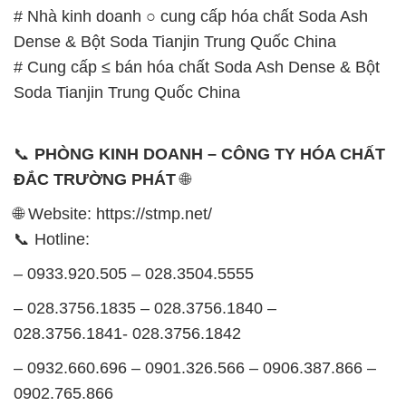
📞 Hotline:
– 0933.920.505 – 028.3504.5555
– 028.3756.1835 – 028.3756.1840 –
028.3756.1841- 028.3756.1842
– 0932.660.696 – 0901.326.566 – 0906.387.866 –
0902.765.866
📧 Email: hoachat@dactruongphat.vn
GIỜ LÀM VIỆC TẠI CÔNG TY HÓA CHẤT ĐẮC
TRƯỜNG PHÁT
Thời gian làm việc
tại Hóa Chất Đắc Trường Phát
được tổ chức như sau:
Thứ 2 đến thứ 6: Buổi sáng: từ 8h đến 11h – Buổi
chiều: từ 12h30 đến 17h