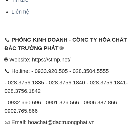
- 028.3756.1835 - 028.3756.1840 - 028.3756.1841-
028.3756.1842
- 0932.660.696 - 0901.326.566 - 0906.387.866 -
0902.765.866
📧 Email: hoachat@dactruongphat.vn
ĐỊA CHỈ
1229C Quốc lộ 1A, Phường Bình Trị Đông B,
Quận Bình Tân, TP. Hồ Chí Minh
CÔNG TY XNK TM SX HÓA CHẤT ĐẮC TRƯỜNG
PHÁT
Công ty XNK TM SX Hóa Chất Đắc Trường Phát, với