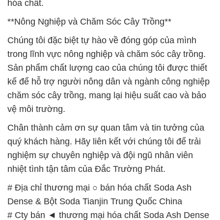
Chân thành cảm ơn sự quan tâm và tin tưởng của
quý khách hàng. Hãy liên kết với chúng tôi để trải
nghiệm sự chuyên nghiệp và đội ngũ nhân viên
nhiệt tình tận tâm của Đắc Trường Phát.
# Địa chỉ thương mại ○ bán hóa chất Soda Ash
Dense & Bột Soda Tianjin Trung Quốc China
# Cty bán ◄ thương mại hóa chất Soda Ash Dense
& Bột Soda Tianjin Trung Quốc China
# Nơi cung cấp ÷ cung ứng hóa chất Soda Ash
Dense & Bột Soda Tianjin Trung Quốc China
# Đơn vị bán ▲ thương mại hóa chất Soda Ash
Dense & Bột Soda Tianjin Trung Quốc China
# Nhà bán hàng ≤ cung cấp hóa chất Soda Ash
Dense & Bột Soda Tianjin Trung Quốc China
# Địa chỉ chuyên kinh doanh ¬ cung cấp hóa chất
Soda Ash Dense & Bột Soda Tianjin Trung Quốc