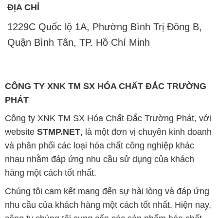
website
STMP.NET
, là một đơn vị chuyên kinh doanh
và phân phối các loại hóa chất công nghiệp khác
nhau nhằm đáp ứng nhu cầu sử dụng của khách
hàng một cách tốt nhất.
Chúng tôi cam kết mang đến sự hài lòng và đáp ứng
nhu cầu của khách hàng một cách tốt nhất. Hiện nay,
công ty chúng tôi cung cấp các sản phẩm hóa chất
chất lượng cao với giá thành hợp lý, phù hợp với mọi
yêu cầu và ngân sách của khách hàng.
Uy tín là tiêu chí hàng đầu trong kinh doanh của
chúng tôi. Chúng tôi luôn nhận thức rằng sản phẩm
mà chúng tôi cung cấp phải đảm bảo chất lượng, làm
hài lòng đối tác. Đồng thời, chúng tôi cam kết giữ
mức giá hợp lý để cùng nhau phát triển và tồn tại trên
con đường dài phía trước.