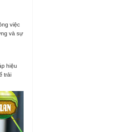
ông việc
ợng và sự
áp hiệu
 trải