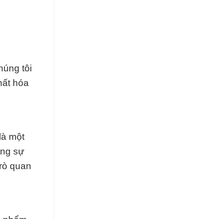
húng tôi
hất hóa
là một
ằng sự
trò quan