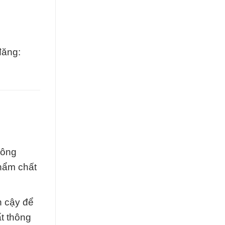
đăng:
công
hẩm chất
n cậy để
ất thông