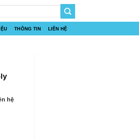
IỆU
THÔNG TIN
LIÊN HỆ
ly
ên hệ