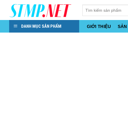
Skip
to
content
DANH MỤC SẢN PHẨM
GIỚI THIỆU
SẢN