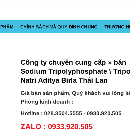
 PHẨM
CHÍNH SÁCH VÀ QUY ĐỊNH CHUNG
THƯƠNG H
Công ty chuyên cung cấp » bán
Sodium Tripolyphosphate \ Tripo
Natri Aditya Birla Thái Lan
Giá bán sản phẩm, Quý khách vui lòng li
Phòng kinh doanh :
Hotline : 028.3504.5555 - 0933.920.505
ZALO : 0933.920.505