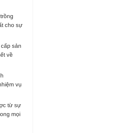
trồng
ất cho sự
g cấp sản
ết về
nh
 nhiệm vụ
ược từ sự
rong mọi