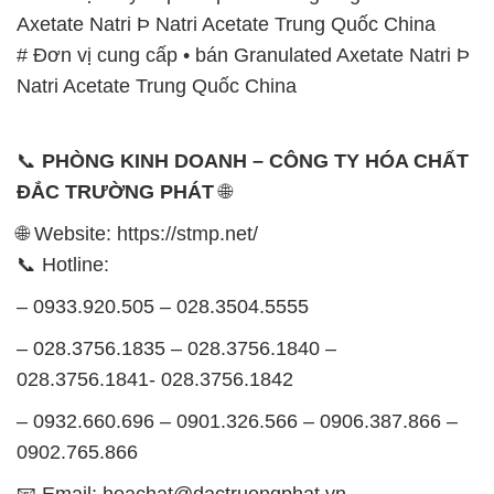
Axetate Natri Þ Natri Acetate Trung Quốc China
# Đơn vị cung cấp • bán Granulated Axetate Natri Þ
Natri Acetate Trung Quốc China
📞
PHÒNG KINH DOANH – CÔNG TY HÓA CHẤT
ĐẮC TRƯỜNG PHÁT
🌐
🌐 Website: https://stmp.net/
📞 Hotline:
– 0933.920.505 – 028.3504.5555
– 028.3756.1835 – 028.3756.1840 –
028.3756.1841- 028.3756.1842
– 0932.660.696 – 0901.326.566 – 0906.387.866 –
0902.765.866
📧 Email: hoachat@dactruongphat.vn