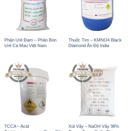
Phân Urê Đạm – Phân Bón
Thuốc Tím – KMNO4 Black
Urê Cà Mau Việt Nam
Diamond Ấn Độ India
TCCA – Acid
Xút Vảy – NaOH Vảy 98%