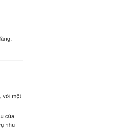
đăng:
, với một
ầu của
vụ nhu