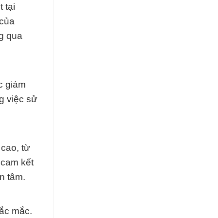
 tại
 của
ng qua
c giảm
g việc sử
cao, từ
 cam kết
n tâm.
hắc mắc.