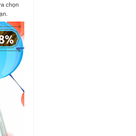
ựa chọn
ạn.