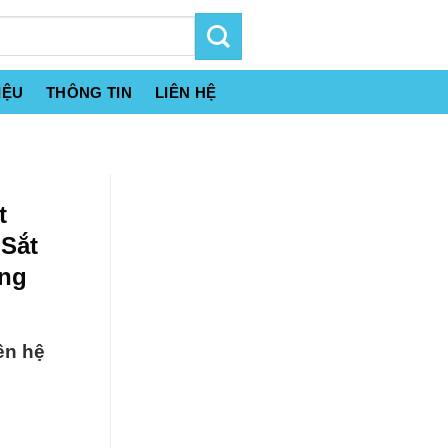
IỆU
THÔNG TIN
LIÊN HỆ
t
 Sắt
ung
ên hệ