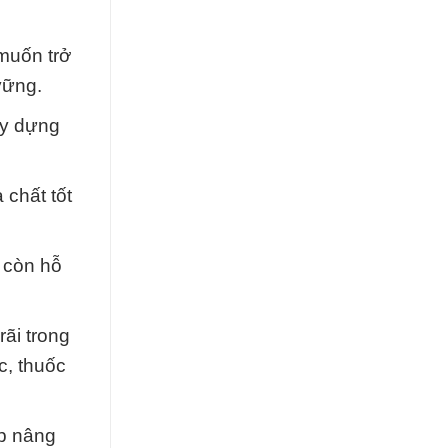
 muốn trở
vững.
ây dựng
 chất tốt
 còn hỗ
ãi trong
c, thuốc
úp nâng