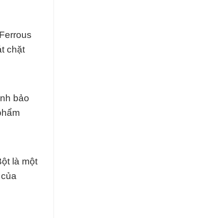
 Ferrous
t chặt
ình bảo
 phẩm
ột là một
 của