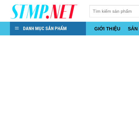
Skip
to
content
DANH MỤC SẢN PHẨM
GIỚI THIỆU
SẢN