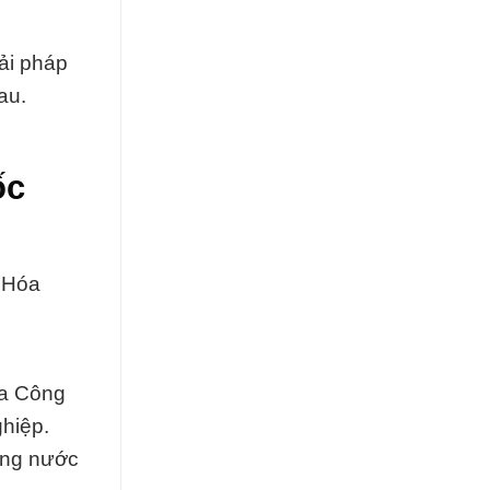
ải pháp
au.
ốc
y Hóa
ủa Công
hiệp.
ượng nước