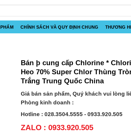
 PHẨM
CHÍNH SÁCH VÀ QUY ĐỊNH CHUNG
THƯƠNG H
Bán þ cung cấp Chlorine * Chlor
Heo 70% Super Chlor Thùng Trò
Trắng Trung Quốc China
Giá bán sản phẩm, Quý khách vui lòng li
Phòng kinh doanh :
Hotline : 028.3504.5555 - 0933.920.505
ZALO : 0933.920.505