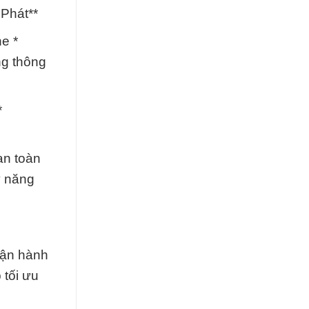
Phát**
e *
ng thông
*
an toàn
ỹ năng
vận hành
 tối ưu