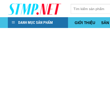
Skip
to
content
DANH MỤC SẢN PHẨM
GIỚI THIỆU
SẢN