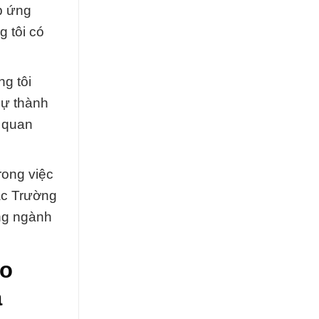
p ứng
 tôi có
g tôi
sự thành
n quan
rong việc
ắc Trường
ong ngành
eo
a