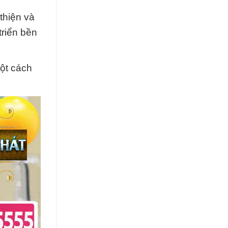
thiện và
triển bền
một cách