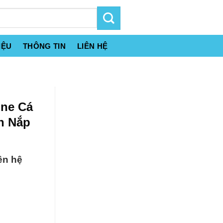
IỆU
THÔNG TIN
LIÊN HỆ
ine Cá
n Nắp
ên hệ