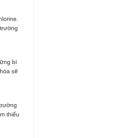
lorine.
 trường
ững bí
 hóa sẽ
 trường
ảm thiểu