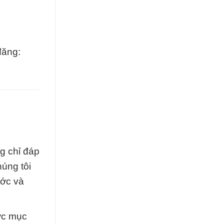
đăng:
ng chỉ đáp
úng tôi
ước và
ợc mục