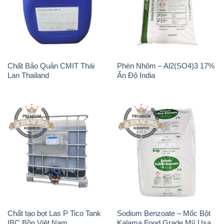
Chất Bảo Quản CMIT Thái
Phèn Nhôm – Al2(SO4)3 17%
Lan Thailand
Ấn Độ India
Chất tạo bọt Las P Tico Tank
Sodium Benzoate – Mốc Bột
IBC Bồn Việt Nam
Kalama Food Grade Mỹ Usa