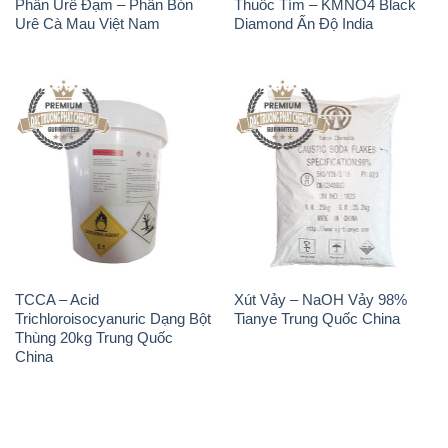
Phân Urê Đạm – Phân Bón
Thuốc Tím – KMNO4 Black
Urê Cà Mau Việt Nam
Diamond Ấn Độ India
TCCA – Acid
Xút Vảy – NaOH Vảy 98%
Trichloroisocyanuric Dạng Bột
Tianye Trung Quốc China
Thùng 20kg Trung Quốc
China