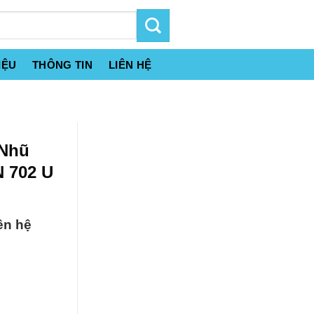
IỆU
THÔNG TIN
LIÊN HỆ
 Nhũ
N 702 U
ên hệ