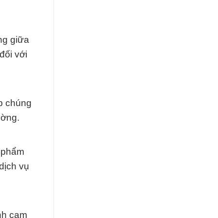
ng giữa
đối với
úp chúng
ường.
n phẩm
dịch vụ
inh cam