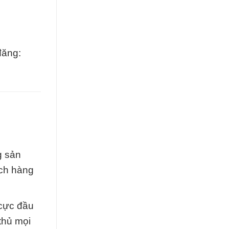
đăng:
g sản
ách hàng
 cực đầu
thủ mọi