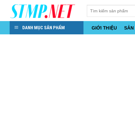
Skip
to
content
DANH MỤC SẢN PHẨM
GIỚI THIỆU
SẢN