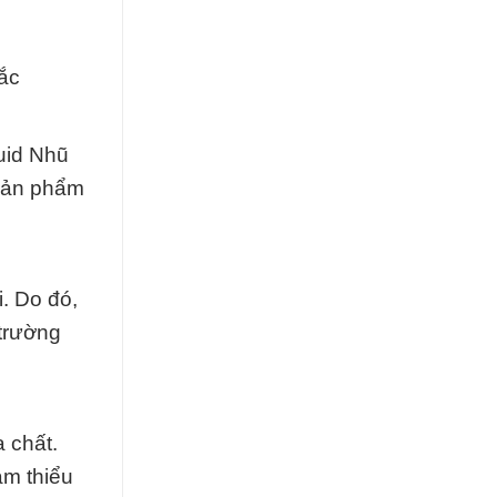
ắc
uid Nhũ
 sản phẩm
. Do đó,
 trường
 chất.
ảm thiểu