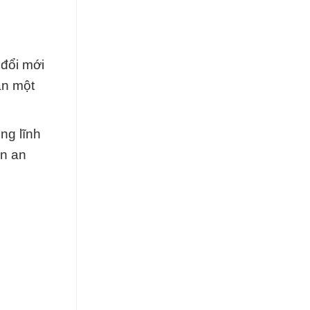
 đổi mới
ạn một
ng lĩnh
ẩn an