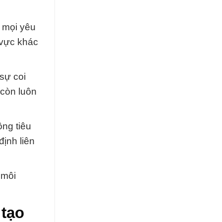
g mọi yêu
 vực khác
sự coi
 còn luôn
ng tiêu
định liên
 môi
 tạo