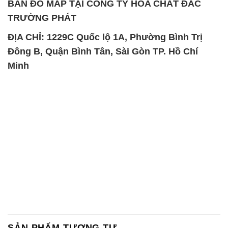
BẢN ĐỒ MAP TẠI CÔNG TY HÓA CHẤT ĐẮC
TRƯỜNG PHÁT
ĐỊA CHỈ: 1229C Quốc lộ 1A, Phường Bình Trị
Đông B, Quận Bình Tân, Sài Gòn TP. Hồ Chí
Minh
SẢN PHẨM TƯƠNG TỰ