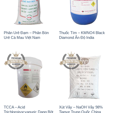
Phân Urê Đạm – Phân Bón
Thuốc Tím – KMNO4 Black
Urê Cà Mau Việt Nam
Diamond Ấn Độ India
TCCA – Acid
Xút Vảy – NaOH Vảy 98%
Trichloroisocyanuric Dạng Bột
Tianye Trung Quốc China