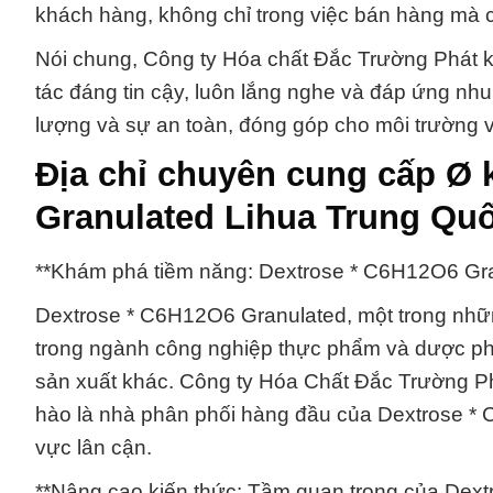
khách hàng, không chỉ trong việc bán hàng mà cò
Nói chung, Công ty Hóa chất Đắc Trường Phát k
tác đáng tin cậy, luôn lắng nghe và đáp ứng nhu
lượng và sự an toàn, đóng góp cho môi trường 
Địa chỉ chuyên cung cấp Ø 
Granulated Lihua Trung Qu
**Khám phá tiềm năng: Dextrose * C6H12O6 Granu
Dextrose * C6H12O6 Granulated, một trong những
trong ngành công nghiệp thực phẩm và dược ph
sản xuất khác. Công ty Hóa Chất Đắc Trường Phát
hào là nhà phân phối hàng đầu của Dextrose *
vực lân cận.
**Nâng cao kiến thức: Tầm quan trọng của Dextr