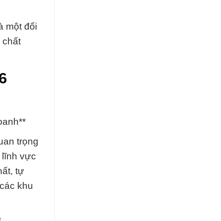
à một đối
 chất
6
oanh**
uan trọng
lĩnh vực
ất, tự
 các khu
*