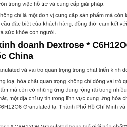
n trong việc hỗ trợ và cung cấp giải pháp.
hông chỉ là một đơn vị cung cấp sản phẩm mà còn l
 cầu đặc biệt của khách hàng, đồng thời cam kết với
và sức khỏe con người.
kinh doanh Dextrose * C6H12O
ốc China
lated và vai trò quan trọng trong phát triển kinh d
 loại hóa chất quan trọng không chỉ đóng vai trò q
ẩm mà còn có những ứng dụng rộng rãi trong nhiều 
, một địa chỉ uy tín trong lĩnh vực cung ứng hóa ch
 C6H12O6 Granulated tại Thành Phố Hồ Chí Minh và
ose * C6H12O6 Granulated trong thế giới hóa chất*