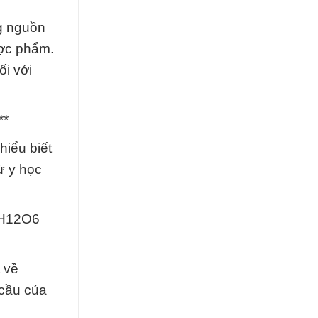
g nguồn
ược phẩm.
ối với
**
hiểu biết
ừ y học
C6H12O6
 về
 cầu của