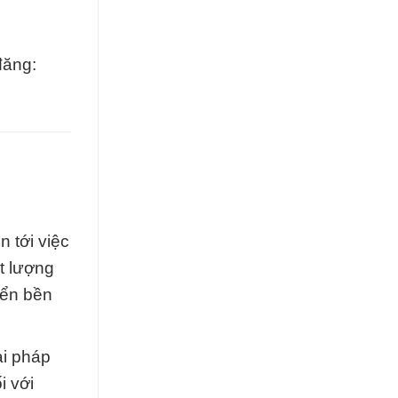
đăng:
 tới việc
t lượng
iển bền
ải pháp
i với