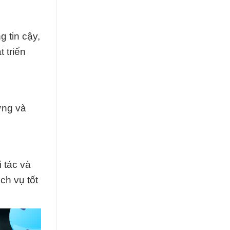
 tin cậy,
 triển
ững và
 tác và
ch vụ tốt