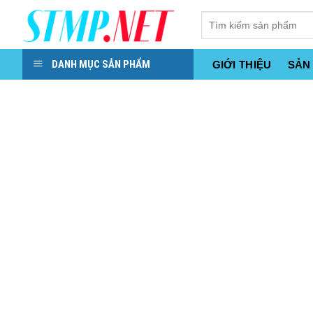
Skip
to
content
DANH MỤC SẢN PHẨM
GIỚI THIỆU
SẢN