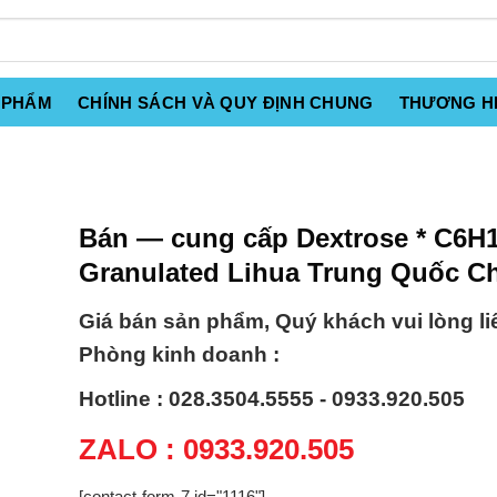
 PHẨM
CHÍNH SÁCH VÀ QUY ĐỊNH CHUNG
THƯƠNG H
Bán — cung cấp Dextrose * C6H
Granulated Lihua Trung Quốc C
Giá bán sản phẩm, Quý khách vui lòng li
Phòng kinh doanh :
Hotline : 028.3504.5555 - 0933.920.505
ZALO : 0933.920.505
[contact-form-7 id="1116"]