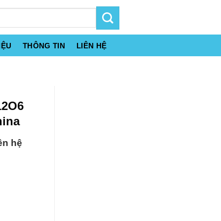
IỆU
THÔNG TIN
LIÊN HỆ
12O6
hina
ên hệ