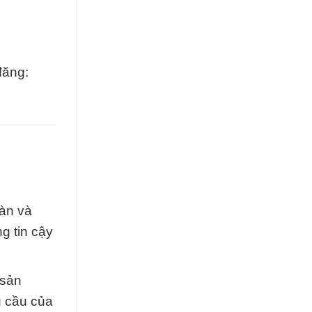
đăng:
oàn và
g tin cậy
 sản
u cầu của