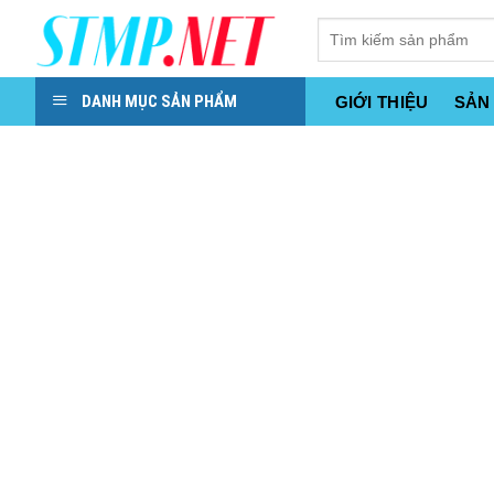
Skip
to
content
DANH MỤC SẢN PHẨM
GIỚI THIỆU
SẢN