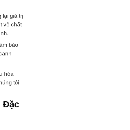
ại giá trị
t về chất
ình.
đảm bảo
 cạnh
ưu hóa
húng tôi
m Đặc