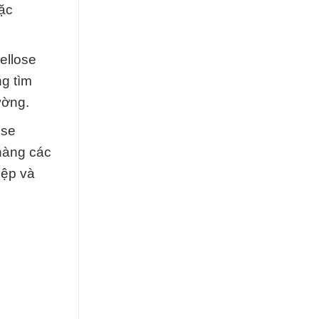
Đặc
ellose
g tìm
ường.
ose
hàng các
iệp và