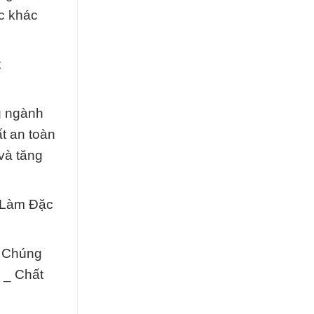
c khác
t
g ngành
t an toàn
 và tăng
t Làm Đặc
. Chúng
 _ Chất