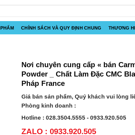
 PHẨM
CHÍNH SÁCH VÀ QUY ĐỊNH CHUNG
THƯƠNG H
Nơi chuyên cung cấp « bán Carm
Powder _ Chất Làm Đặc CMC Bl
Pháp France
Giá bán sản phẩm, Quý khách vui lòng li
Phòng kinh doanh :
Hotline : 028.3504.5555 - 0933.920.505
ZALO : 0933.920.505