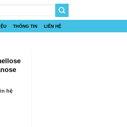
IỆU
THÔNG TIN
LIÊN HỆ
ellose
anose
ên hệ