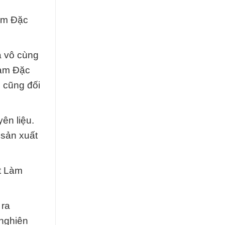
Làm Đặc
à vô cùng
Làm Đặc
 cũng đối
ên liệu.
 sản xuất
t Làm
 ra
 nghiên