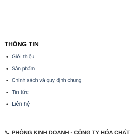
THÔNG TIN
Giới thiệu
Sản phẩm
Chính sách và quy định chung
Tin tức
Liên hệ
📞
PHÒNG KINH DOANH - CÔNG TY HÓA CHẤT
ĐẮC TRƯỜNG PHÁT
🌐
🌐 Website: https://stmp.net/
📞 Hotline: - 0933.920.505 - 028.3504.5555