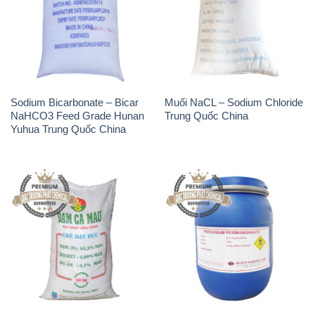
Sodium Bicarbonate – Bicar
Muối NaCL – Sodium Chloride
NaHCO3 Feed Grade Hunan
Trung Quốc China
Yuhua Trung Quốc China
Phân Urê Đạm – Phân Bón
Thuốc Tím – KMNO4 Black
Urê Cà Mau Việt Nam
Diamond Ấn Độ India