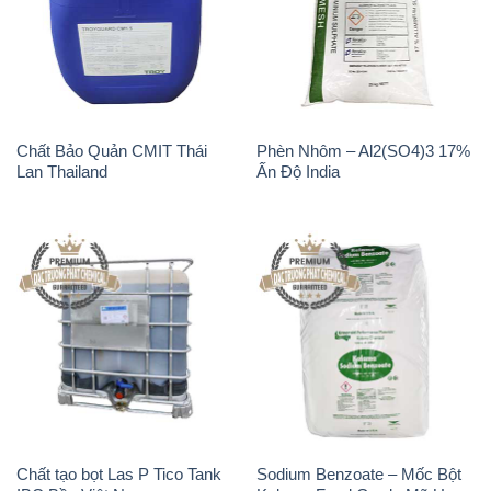
Chất Bảo Quản CMIT Thái
Phèn Nhôm – Al2(SO4)3 17%
Lan Thailand
Ấn Độ India
Chất tạo bọt Las P Tico Tank
Sodium Benzoate – Mốc Bột
IBC Bồn Việt Nam
Kalama Food Grade Mỹ Usa