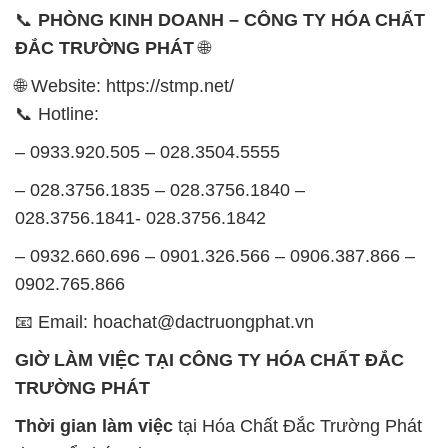
– 0933.920.505 – 028.3504.5555
– 028.3756.1835 – 028.3756.1840 –
028.3756.1841- 028.3756.1842
– 0932.660.696 – 0901.326.566 – 0906.387.866 –
0902.765.866
📧 Email: hoachat@dactruongphat.vn
GIỜ LÀM VIỆC TẠI CÔNG TY HÓA CHẤT ĐẮC
TRƯỜNG PHÁT
Thời gian làm việc
tại Hóa Chất Đắc Trường Phát
được tổ chức như sau:
Thứ 2 đến thứ 6: Buổi sáng: từ 8h đến 11h – Buổi
chiều: từ 12h30 đến 17h
Thứ 7: Buổi sáng: từ 8h đến 11h – Buổi chiều: từ