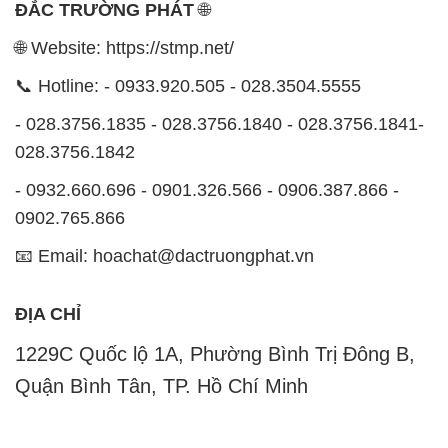
- 028.3756.1835 - 028.3756.1840 - 028.3756.1841-
028.3756.1842
- 0932.660.696 - 0901.326.566 - 0906.387.866 -
0902.765.866
📧 Email: hoachat@dactruongphat.vn
ĐỊA CHỈ
1229C Quốc lộ 1A, Phường Bình Trị Đông B,
Quận Bình Tân, TP. Hồ Chí Minh
CÔNG TY XNK TM SX HÓA CHẤT ĐẮC TRƯỜNG
PHÁT
Công ty XNK TM SX Hóa Chất Đắc Trường Phát, với
website
STMP.NET
, là một đơn vị chuyên kinh doanh