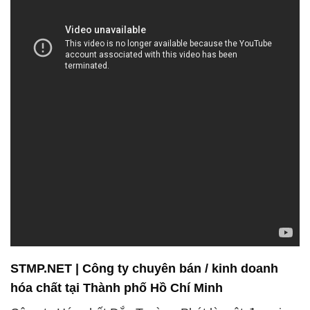
STMP.NET | Công ty chuyên bán / kinh doanh
hóa chất tại Thành phố Hồ Chí Minh
Công ty Hóa chất Đắc Trường Phát là một đơn vị
chuyên nghiệp trong lĩnh vực bán và phân phối hóa
chất, đặc biệt là trong ngành thủy sản. Chúng tôi tự
hào về việc áp dụng công nghệ tiên tiến và quy trình
sản xuất an toàn nhằm đảm bảo sự bền vững của