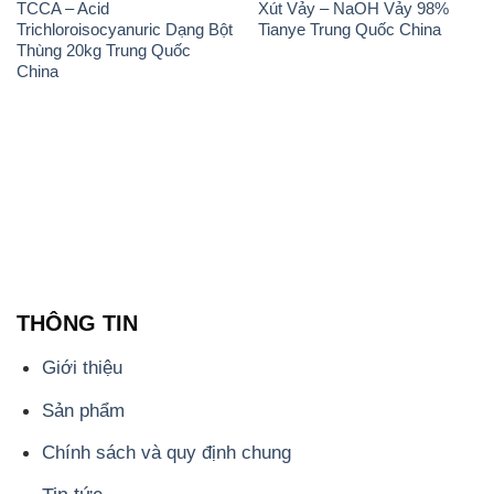
Sản phẩm
Chính sách và quy định chung
Tin tức
Liên hệ
📞
PHÒNG KINH DOANH - CÔNG TY HÓA CHẤT
ĐẮC TRƯỜNG PHÁT
🌐
🌐 Website: https://stmp.net/
📞 Hotline: - 0933.920.505 - 028.3504.5555
- 028.3756.1835 - 028.3756.1840 - 028.3756.1841-
028.3756.1842
- 0932.660.696 - 0901.326.566 - 0906.387.866 -