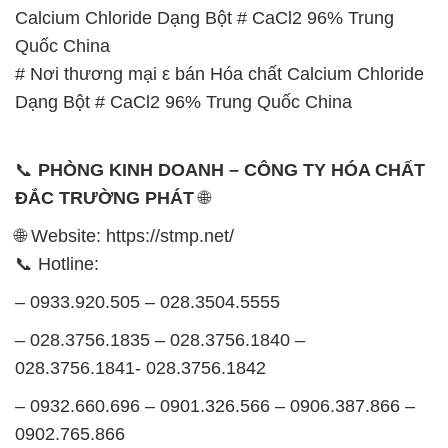
028.3756.1841- 028.3756.1842
– 0932.660.696 – 0901.326.566 – 0906.387.866 –
0902.765.866
📧 Email: hoachat@dactruongphat.vn
GIỜ LÀM VIỆC TẠI CÔNG TY HÓA CHẤT ĐẮC
TRƯỜNG PHÁT
Thời gian làm việc
tại Hóa Chất Đắc Trường Phát
được tổ chức như sau:
Thứ 2 đến thứ 6: Buổi sáng: từ 8h đến 11h – Buổi
chiều: từ 12h30 đến 17h
Thứ 7: Buổi sáng: từ 8h đến 11h – Buổi chiều: từ
12h30 đến 16h
Chủ nhật: Nghỉ chủ nhật hàng tuần
Chúng tôi rất trân trọng thời gian và cam kết tuân