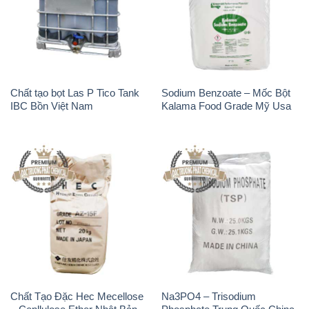
Chất Tạo Đặc Hec Mecellose
Na3PO4 – Trisodium
– Cenllulose Ether Nhật Bản
Phosphate Trung Quốc China
Japan
TSP
Sodium Bicarbonate – Bicar
Muối NaCL – Sodium Chloride
NaHCO3 Feed Grade Hunan
Trung Quốc China
Yuhua Trung Quốc China