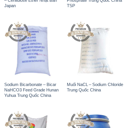
Phân Urê Đạm – Phân Bón
Thuốc Tím – KMNO4 Black
Urê Cà Mau Việt Nam
Diamond Ấn Độ India