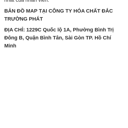
SẢN PHẨM TƯƠNG TỰ
Chất Bảo Quản CMIT Thái
Phèn Nhôm – Al2(SO4)3 17%
Lan Thailand
Ấn Độ India