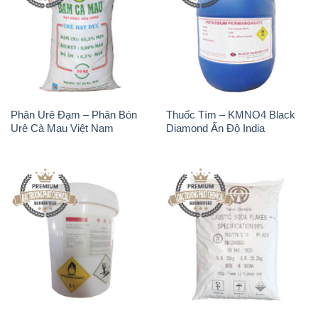
TCCA – Acid
Xút Vảy – NaOH Vảy 98%
Trichloroisocyanuric Dạng Bột
Tianye Trung Quốc China
Thùng 20kg Trung Quốc
China
THÔNG TIN
Giới thiệu