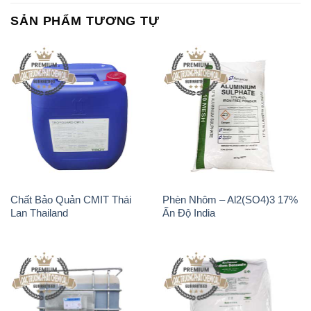
Chất tạo bọt Las P Tico Tank
Sodium Benzoate – Mốc Bột
IBC Bồn Việt Nam
Kalama Food Grade Mỹ Usa