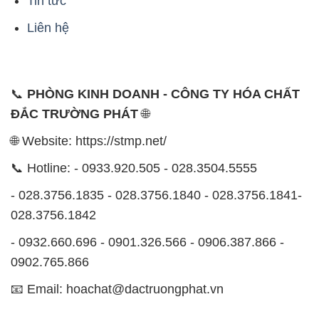
0902.765.866
📧 Email: hoachat@dactruongphat.vn
ĐỊA CHỈ
1229C Quốc lộ 1A, Phường Bình Trị Đông B,
Quận Bình Tân, TP. Hồ Chí Minh
CÔNG TY XNK TM SX HÓA CHẤT ĐẮC TRƯỜNG
PHÁT
Công ty XNK TM SX Hóa Chất Đắc Trường Phát, với
website
STMP.NET
, là một đơn vị chuyên kinh doanh
và phân phối các loại hóa chất công nghiệp khác
nhau nhằm đáp ứng nhu cầu sử dụng của khách
hàng một cách tốt nhất.