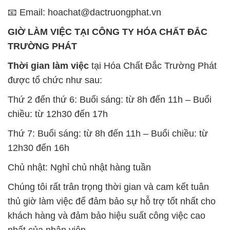
thủ giờ làm việc để đảm bảo sự hỗ trợ tốt nhất cho
khách hàng và đảm bảo hiệu suất công việc cao
nhất của nhân viên.
BẢN ĐỒ MAP TẠI CÔNG TY HÓA CHẤT ĐẮC
TRƯỜNG PHÁT
ĐỊA CHỈ: 1229C Quốc lộ 1A, Phường Bình Trị
Đông B, Quận Bình Tân, Sài Gòn TP. Hồ Chí
Minh