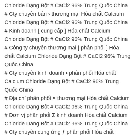
# Đơn vị phân phối Σ kinh doanh Hóa chất Calcium
Chloride Dạng Bột # CaCl2 96% Trung Quốc China
# Cty chuyên cung ứng ƒ phân phối Hóa chất
Calcium Chloride Dạng Bột # CaCl2 96% Trung
Quốc China
# Nơi thương mại ε bán Hóa chất Calcium Chloride
Dạng Bột # CaCl2 96% Trung Quốc China
📞
PHÒNG KINH DOANH – CÔNG TY HÓA CHẤT
ĐẮC TRƯỜNG PHÁT
🌐
🌐 Website: https://stmp.net/
📞 Hotline:
– 0933.920.505 – 028.3504.5555
– 028.3756.1835 – 028.3756.1840 –