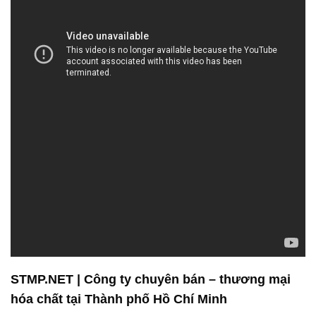
STMP.NET | Công ty chuyên bán – thương mại
hóa chất tại Thành phố Hồ Chí Minh
2. Sản phẩm đa dạng và chất lượng cao:
Công ty hóa chất Đắc Trường Phát tự hào là đối tác
tin cậy cung cấp các sản phẩm hóa chất chất lượng
cao. Chúng tôi cung cấp một loạt các sản phẩm đa
dạng, từ hóa chất công nghiệp cơ bản đến các công
thức chuyên sâu phục vụ nhiều ngành công nghiệp
khác nhau. Sự đa dạng này không chỉ đảm bảo sự
linh hoạt cho khách hàng mà còn giúp họ tối ưu hóa
quy trình sản xuất và chất lượng sản phẩm cuối
cùng.
3. Đảm bảo an toàn và tuân thủ môi trường:
Chúng tôi luôn chú trọng đến an toàn và tuân thủ