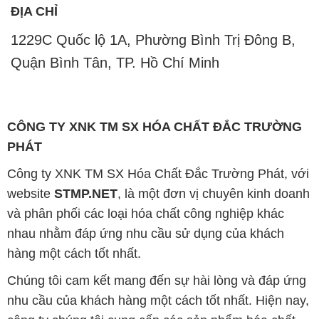
Chúng tôi cam kết mang đến sự hài lòng và đáp ứng
nhu cầu của khách hàng một cách tốt nhất. Hiện nay,
công ty chúng tôi cung cấp các sản phẩm hóa chất
chất lượng cao với giá thành hợp lý, phù hợp với mọi
yêu cầu và ngân sách của khách hàng.
Uy tín là tiêu chí hàng đầu trong kinh doanh của
chúng tôi. Chúng tôi luôn nhận thức rằng sản phẩm
mà chúng tôi cung cấp phải đảm bảo chất lượng, làm
hài lòng đối tác. Đồng thời, chúng tôi cam kết giữ
mức giá hợp lý để cùng nhau phát triển và tồn tại trên
con đường dài phía trước.
Công ty Hóa Chất Đắc Trường Phát có khả năng đáp
ứng đa dạng các nhu cầu về hóa chất, phục vụ cho
tất cả các ngành nghề và lĩnh vực sản xuất khác
nhau tại TP. Hồ Chí Minh. Sứ mệnh của chúng tôi là