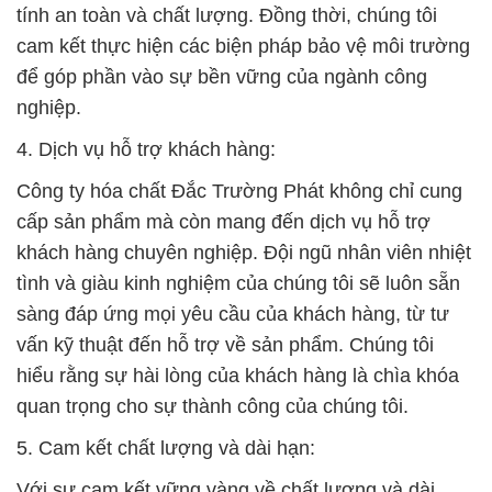
quan trọng cho sự thành công của chúng tôi.
5. Cam kết chất lượng và dài hạn:
Với sự cam kết vững vàng về chất lượng và dài
hạn, Công ty hóa chất Đắc Trường Phát không chỉ
là đối tác cung cấp mà còn là đối tác chiến lược cho
sự phát triển bền vững của doanh nghiệp của bạn.
Chúng tôi tin rằng mối quan hệ cùng khách hàng
cần được xây dựng trên nền tảng của sự tin tưởng,
hiểu biết, và sự hỗ trợ liên tục.
Hãy đến với chúng tôi để trải nghiệm sự khác biệt
và sự chuyên nghiệp trong ngành công nghiệp hóa
chất. Chúng tôi sẽ là đối tác đáng tin cậy của bạn
trên con đường thành công.
# Đơn vị cung cấp > cung ứng Hóa chất Calcium
Chloride Dạng Bột # CaCl2 96% Trung Quốc China