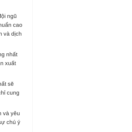
đội ngũ
chuẩn cao
m và dịch
ng nhất
n xuất
hất sẽ
chỉ cung
n và yêu
sự chú ý