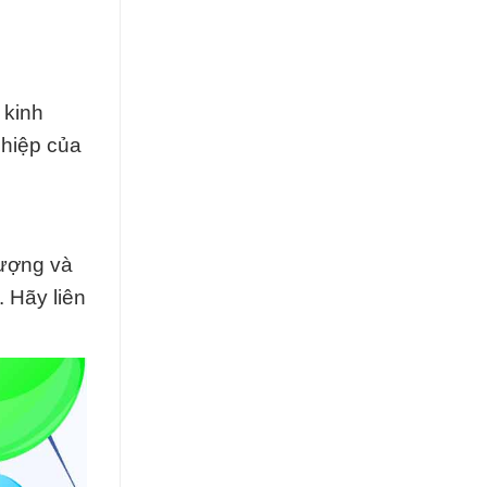
 kinh
ghiệp của
ượng và
 Hãy liên