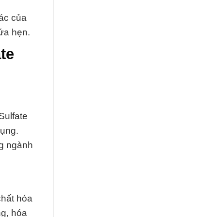
ác của
ứa hẹn.
te
Sulfate
dụng.
ng ngành
chất hóa
ng, hóa