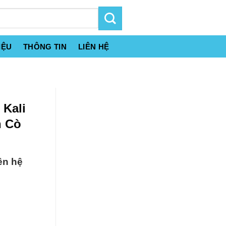
IỆU
THÔNG TIN
LIÊN HỆ
 Kali
n Cò
ên hệ