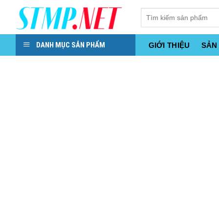
Skip
to
content
DANH MỤC SẢN PHẨM
GIỚI THIỆU
SẢN