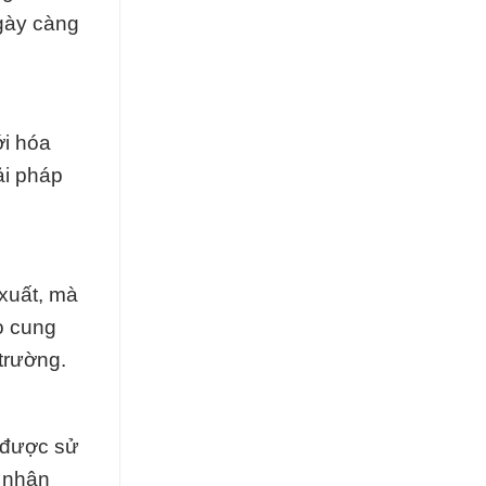
ngày càng
ới hóa
ải pháp
 xuất, mà
o cung
trường.
m được sử
a nhân