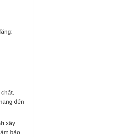
đăng:
 chất,
 mang đến
nh xây
 đảm bảo