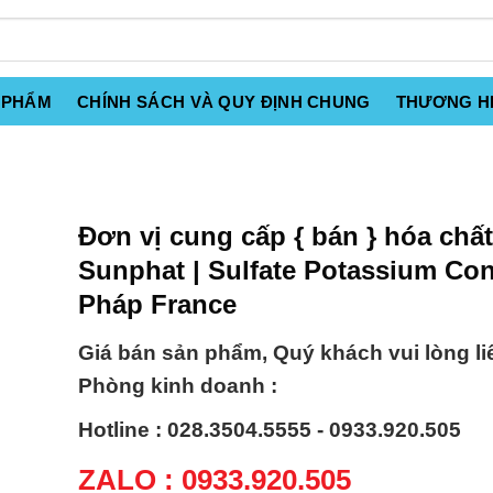
 PHẨM
CHÍNH SÁCH VÀ QUY ĐỊNH CHUNG
THƯƠNG H
Đơn vị cung cấp { bán } hóa chất
Sunphat | Sulfate Potassium Co
Pháp France
Giá bán sản phẩm, Quý khách vui lòng li
Phòng kinh doanh :
Hotline : 028.3504.5555 - 0933.920.505
ZALO : 0933.920.505