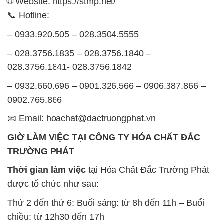
🌐 Website: https://stmp.net/
📞 Hotline:
– 0933.920.505 – 028.3504.5555
– 028.3756.1835 – 028.3756.1840 –
028.3756.1841- 028.3756.1842
– 0932.660.696 – 0901.326.566 – 0906.387.866 –
0902.765.866
📧 Email: hoachat@dactruongphat.vn
GIỜ LÀM VIỆC TẠI CÔNG TY HÓA CHẤT ĐẮC
TRƯỜNG PHÁT
Thời gian làm việc
tại Hóa Chất Đắc Trường Phát
được tổ chức như sau:
Thứ 2 đến thứ 6: Buổi sáng: từ 8h đến 11h – Buổi
chiều: từ 12h30 đến 17h