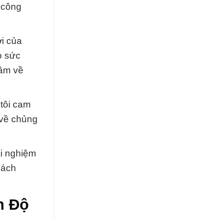
 công
i của
o sức
tâm về
tôi cam
 về chủng
i nghiệm
hách
n Độ