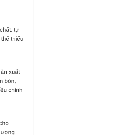
chất, tự
thể thiếu
sản xuất
n bón,
iều chỉnh
 cho
 lượng