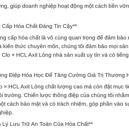
ường, giúp doanh nghiệp hoạt động một cách bền vữ
g Cấp Hóa Chất Đáng Tin Cậy**
 cung cấp hóa chất là vô cùng quan trọng để đảm bảo
 và kiến thức chuyên môn, chúng tôi đảm bảo mọi sả
Clo × HCL Axit Lỏng nhà sản xuất uy tín và có tiếng 
hông Điệp Hóa Học Để Tăng Cường Giá Trị Thương H
o × HCL Axit Lỏng chất lượng cao mà còn đặt mục ti
môi trường. Chiến lược thông điệp của chúng tôi nhằ
một cách bảo mật và có trách nhiệm, góp phần vào s
hiệp.
 Lý Lưu Trữ An Toàn Của Hóa Chất**