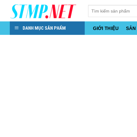
Skip
to
content
DANH MỤC SẢN PHẨM
GIỚI THIỆU
SẢN