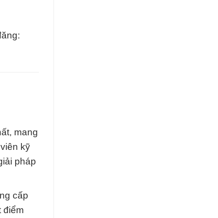
đăng:
hất, mang
viên kỹ
giải pháp
ung cấp
t điểm