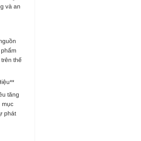
ng và an
 nguồn
n phẩm
trên thế
iệu**
êu tăng
m mục
ự phát