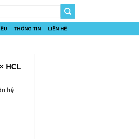
IỆU
THÔNG TIN
LIÊN HỆ
 × HCL
ên hệ