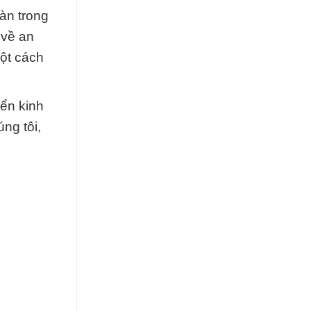
àn trong
 về an
một cách
ển kinh
ng tôi,