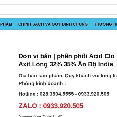
 PHẨM
CHÍNH SÁCH VÀ QUY ĐỊNH CHUNG
THƯƠNG H
Đơn vị bán | phân phối Acid Clo
Axit Lỏng 32% 35% Ấn Độ India
Giá bán sản phẩm, Quý khách vui lòng li
Phòng kinh doanh :
Hotline : 028.3504.5555 - 0933.920.505
ZALO : 0933.920.505
[contact-form-7 id="1116"]