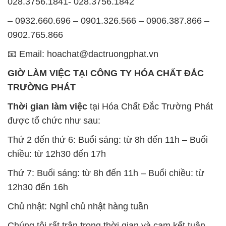
028.3756.1841- 028.3756.1842
– 0932.660.696 – 0901.326.566 – 0906.387.866 –
0902.765.866
📧 Email: hoachat@dactruongphat.vn
GIỜ LÀM VIỆC TẠI CÔNG TY HÓA CHẤT ĐẮC
TRƯỜNG PHÁT
Thời gian làm việc
tại Hóa Chất Đắc Trường Phát
được tổ chức như sau:
Thứ 2 đến thứ 6: Buổi sáng: từ 8h đến 11h – Buổi
chiều: từ 12h30 đến 17h
Thứ 7: Buổi sáng: từ 8h đến 11h – Buổi chiều: từ
12h30 đến 16h
Chủ nhật: Nghỉ chủ nhật hàng tuần
Chúng tôi rất trân trọng thời gian và cam kết tuân