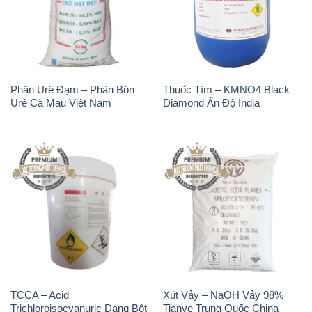
Phân Urê Đạm – Phân Bón
Thuốc Tím – KMNO4 Black
Urê Cà Mau Việt Nam
Diamond Ấn Độ India
TCCA – Acid
Xút Vảy – NaOH Vảy 98%
Trichloroisocyanuric Dạng Bột
Tianye Trung Quốc China
Thùng 20kg Trung Quốc
China