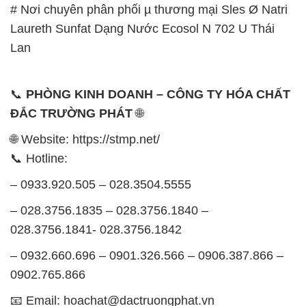
📞
PHÒNG KINH DOANH – CÔNG TY HÓA CHẤT
ĐẮC TRƯỜNG PHÁT
🌐
🌐 Website: https://stmp.net/
📞 Hotline:
– 0933.920.505 – 028.3504.5555
– 028.3756.1835 – 028.3756.1840 –
028.3756.1841- 028.3756.1842
– 0932.660.696 – 0901.326.566 – 0906.387.866 –
0902.765.866
📧 Email: hoachat@dactruongphat.vn
GIỜ LÀM VIỆC TẠI CÔNG TY HÓA CHẤT ĐẮC
TRƯỜNG PHÁT
Thời gian làm việc
tại Hóa Chất Đắc Trường Phát