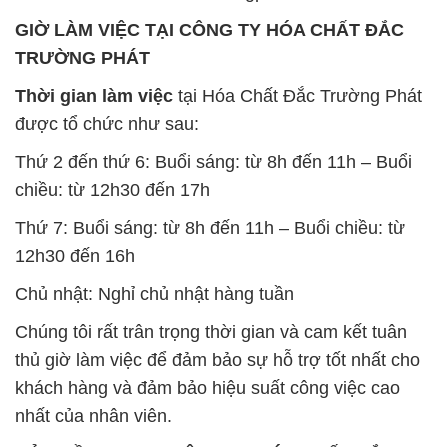
được tổ chức như sau:
Thứ 2 đến thứ 6: Buổi sáng: từ 8h đến 11h – Buổi
chiều: từ 12h30 đến 17h
Thứ 7: Buổi sáng: từ 8h đến 11h – Buổi chiều: từ
12h30 đến 16h
Chủ nhật: Nghỉ chủ nhật hàng tuần
Chúng tôi rất trân trọng thời gian và cam kết tuân
thủ giờ làm việc để đảm bảo sự hỗ trợ tốt nhất cho
khách hàng và đảm bảo hiệu suất công việc cao
nhất của nhân viên.
BẢN ĐỒ MAP TẠI CÔNG TY HÓA CHẤT ĐẮC
TRƯỜNG PHÁT
ĐỊA CHỈ: 1229C Quốc lộ 1A, Phường Bình Trị
Đông B, Quận Bình Tân, Sài Gòn TP. Hồ Chí