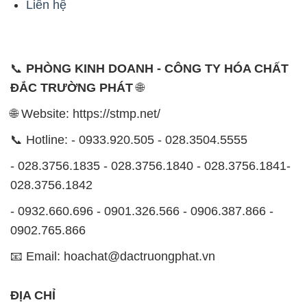
ĐẮC TRƯỜNG PHÁT
🌐
🌐 Website: https://stmp.net/
📞 Hotline: - 0933.920.505 - 028.3504.5555
- 028.3756.1835 - 028.3756.1840 - 028.3756.1841-
028.3756.1842
- 0932.660.696 - 0901.326.566 - 0906.387.866 -
0902.765.866
📧 Email: hoachat@dactruongphat.vn
ĐỊA CHỈ
1229C Quốc lộ 1A, Phường Bình Trị Đông B,
Quận Bình Tân, TP. Hồ Chí Minh