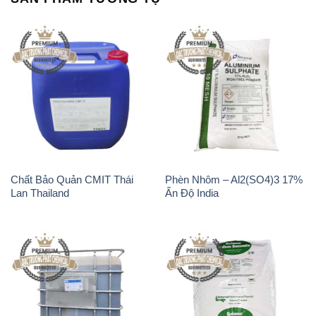
Chất Bảo Quản CMIT Thái
Phèn Nhôm – Al2(SO4)3 17%
Lan Thailand
Ấn Độ India
Chất tạo bọt Las P Tico Tank
Sodium Benzoate – Mốc Bột
IBC Bồn Việt Nam
Kalama Food Grade Mỹ Usa