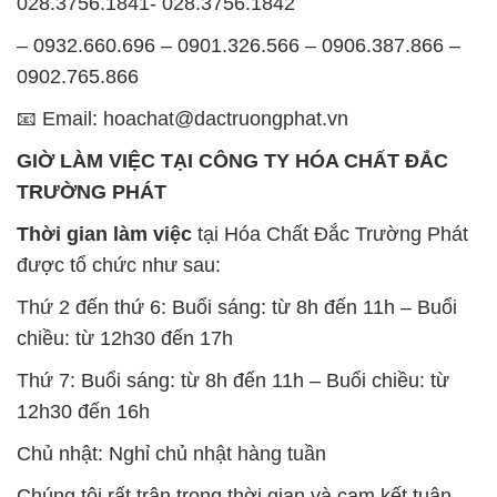
028.3756.1841- 028.3756.1842
– 0932.660.696 – 0901.326.566 – 0906.387.866 –
0902.765.866
📧 Email: hoachat@dactruongphat.vn
GIỜ LÀM VIỆC TẠI CÔNG TY HÓA CHẤT ĐẮC
TRƯỜNG PHÁT
Thời gian làm việc
tại Hóa Chất Đắc Trường Phát
được tổ chức như sau:
Thứ 2 đến thứ 6: Buổi sáng: từ 8h đến 11h – Buổi
chiều: từ 12h30 đến 17h
Thứ 7: Buổi sáng: từ 8h đến 11h – Buổi chiều: từ
12h30 đến 16h
Chủ nhật: Nghỉ chủ nhật hàng tuần
Chúng tôi rất trân trọng thời gian và cam kết tuân