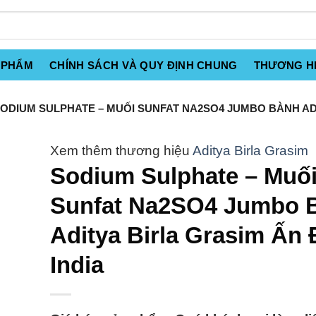
 PHẨM
CHÍNH SÁCH VÀ QUY ĐỊNH CHUNG
THƯƠNG H
ODIUM SULPHATE – MUỐI SUNFAT NA2SO4 JUMBO BÀNH ADI
Aditya Birla Grasim
Sodium Sulphate – Muố
Sunfat Na2SO4 Jumbo 
Aditya Birla Grasim Ấn
India