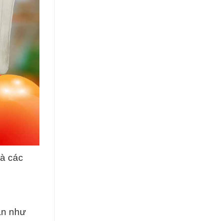
và các
ạn như