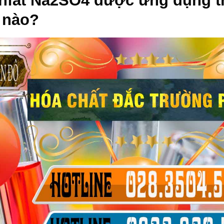
nfat Na2SO4
được ứng dụng t
 nào?