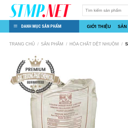
Skip
to
content
DANH MỤC SẢN PHẨM
GIỚI THIỆU
SẢN
TRANG CHỦ
/
SẢN PHẨM
/
HÓA CHẤT DỆT NHUỘM
/
S