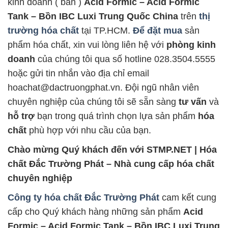
kinh doanh ( bán )
Acid Formic – Acid Formic
Tank – Bồn IBC Luxi Trung Quốc China
trên
thị
trường hóa chất
tại TP.HCM.
Để đặt mua
sản
phẩm hóa chất, xin vui lòng liên hệ với
phòng kinh
doanh
của chúng tôi qua số hotline 028.3504.5555
hoặc gửi tin nhắn vào địa chỉ email
hoachat@dactruongphat.vn. Đội ngũ nhân viên
chuyên nghiệp của chúng tôi sẽ sẵn sàng
tư vấn
và
hỗ trợ
bạn trong quá trình chọn lựa sản phẩm
hóa
chất
phù hợp với nhu cầu của bạn.
Chào mừng Quý khách đến với STMP.NET | Hóa
chất Đắc Trường Phát – Nhà cung cấp hóa chất
chuyên nghiệp
Công ty hóa chất Đắc Trường Phát
cam kết cung
cấp cho Quý khách hàng những sản phẩm
Acid
Formic – Acid Formic Tank – Bồn IBC Luxi Trung