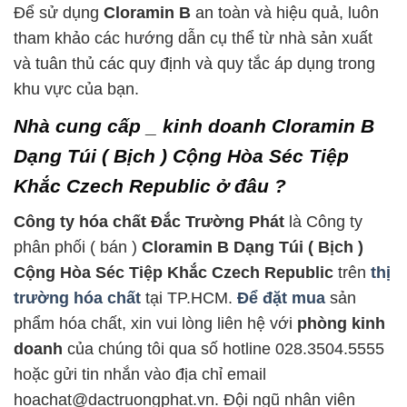
Để sử dụng
Cloramin B
an toàn và hiệu quả, luôn
tham khảo các hướng dẫn cụ thể từ nhà sản xuất
và tuân thủ các quy định và quy tắc áp dụng trong
khu vực của bạn.
Nhà cung cấp _ kinh doanh Cloramin B
Dạng Túi ( Bịch ) Cộng Hòa Séc Tiệp
Khắc Czech Republic ở đâu ?
Công ty hóa chất Đắc Trường Phát
là Công ty
phân phối ( bán )
Cloramin B Dạng Túi ( Bịch )
Cộng Hòa Séc Tiệp Khắc Czech Republic
trên
thị
trường hóa chất
tại TP.HCM.
Để đặt mua
sản
phẩm hóa chất, xin vui lòng liên hệ với
phòng kinh
doanh
của chúng tôi qua số hotline 028.3504.5555
hoặc gửi tin nhắn vào địa chỉ email
hoachat@dactruongphat.vn. Đội ngũ nhân viên