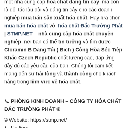
một nhà cung cấp
hóa chất đáng tin cậy
, mà còn
là đối tác lâu dài và đáng tin cậy cho các doanh
nghiệp
mua bán sản xuất hóa chất
. Hãy lựa chọn
mua bán hóa chất
với
hóa chất Đắc Trường Phát
|
STMP.NET
– nhà cung cấp hóa chất chuyên
nghiệp
, nơi bạn có thể
tin tưởng
và tìm được
Cloramin B Dạng Túi ( Bịch ) Cộng Hòa Séc Tiệp
Khắc Czech Republic
chất lượng cao, đáp ứng
đầy đủ các yêu cầu của bạn. Chúng tôi cam kết
mang đến sự
hài lòng
và
thành công
cho khách
hàng trong
lĩnh vực về hóa chất
.
📞
PHÒNG KINH DOANH – CÔNG TY HÓA CHẤT
ĐẮC TRƯỜNG PHÁT
🌐
🌐 Website: https://stmp.net/