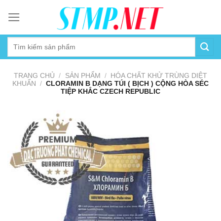
Skip
to
content
TRANG CHỦ
/
SẢN PHẨM
/
HÓA CHẤT KHỬ TRÙNG DIỆT
KHUẨN
/
CLORAMIN B DẠNG TÚI ( BỊCH ) CỘNG HÒA SÉC
TIỆP KHẮC CZECH REPUBLIC