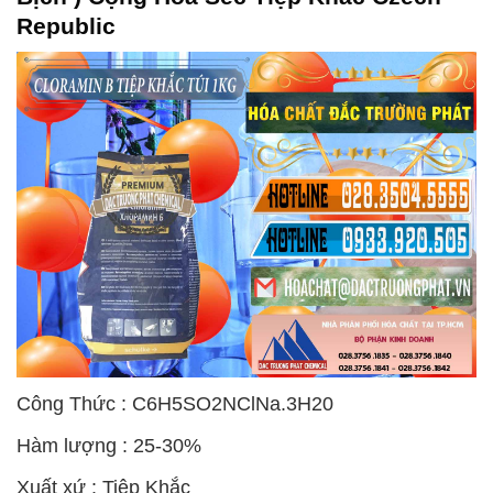
Republic
Công Thức : C6H5SO2NClNa.3H20
Hàm lượng : 25-30%
Xuất xứ : Tiệp Khắc