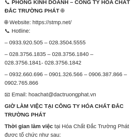
📞
PHÒNG KINH DOANH – CÔNG TY HÓA CHẤT
ĐẮC TRƯỜNG PHÁT
🌐
🌐 Website: https://stmp.net/
📞 Hotline:
– 0933.920.505 – 028.3504.5555
– 028.3756.1835 – 028.3756.1840 –
028.3756.1841- 028.3756.1842
– 0932.660.696 – 0901.326.566 – 0906.387.866 –
0902.765.866
📧 Email: hoachat@dactruongphat.vn
GIỜ LÀM VIỆC TẠI CÔNG TY HÓA CHẤT ĐẮC
TRƯỜNG PHÁT
Thời gian làm việc
tại Hóa Chất Đắc Trường Phát
được tổ chức như sau: