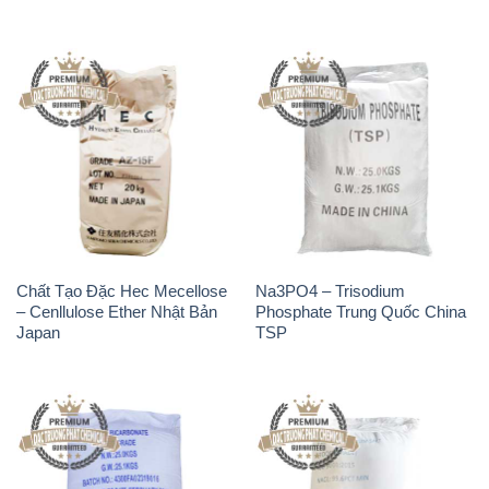
Chất Tạo Đặc Hec Mecellose
Na3PO4 – Trisodium
– Cenllulose Ether Nhật Bản
Phosphate Trung Quốc China
Japan
TSP