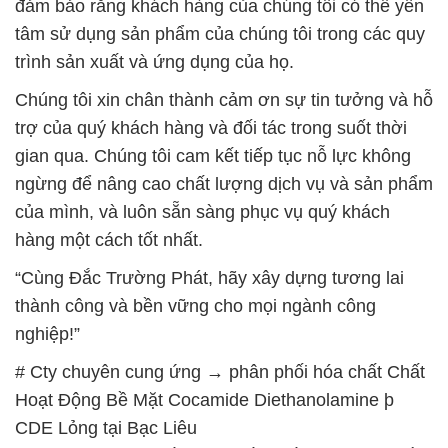
trợ của quý khách hàng và đối tác trong suốt thời
gian qua. Chúng tôi cam kết tiếp tục nỗ lực không
ngừng để nâng cao chất lượng dịch vụ và sản phẩm
của mình, và luôn sẵn sàng phục vụ quý khách
hàng một cách tốt nhất.
“Cùng Đắc Trường Phát, hãy xây dựng tương lai
thành công và bền vững cho mọi ngành công
nghiệp!”
# Cty chuyên cung ứng → phân phối hóa chất Chất
Hoạt Động Bề Mặt Cocamide Diethanolamine þ
CDE Lỏng tại Bạc Liêu
# Cty bán > cung cấp hóa chất Chất Hoạt Động Bề
Mặt Cocamide Diethanolamine þ CDE Lỏng tại Bạc
Liêu
# Địa chỉ bán • kinh doanh hóa chất Chất Hoạt Động
Bề Mặt Cocamide Diethanolamine þ CDE Lỏng tại