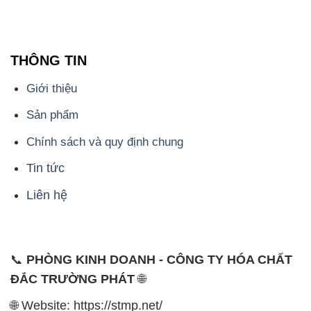
Giới thiệu
Sản phẩm
Chính sách và quy định chung
Tin tức
Liên hệ
📞
PHÒNG KINH DOANH - CÔNG TY HÓA CHẤT
ĐẮC TRƯỜNG PHÁT
🌐
🌐 Website: https://stmp.net/
📞 Hotline: - 0933.920.505 - 028.3504.5555
- 028.3756.1835 - 028.3756.1840 - 028.3756.1841-
028.3756.1842