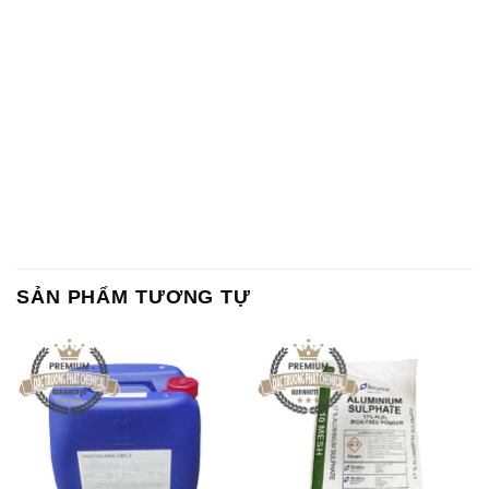
SẢN PHẨM TƯƠNG TỰ
Chất Bảo Quản CMIT Thái
Phèn Nhôm – Al2(SO4)3 17%
Lan Thailand
Ấn Độ India