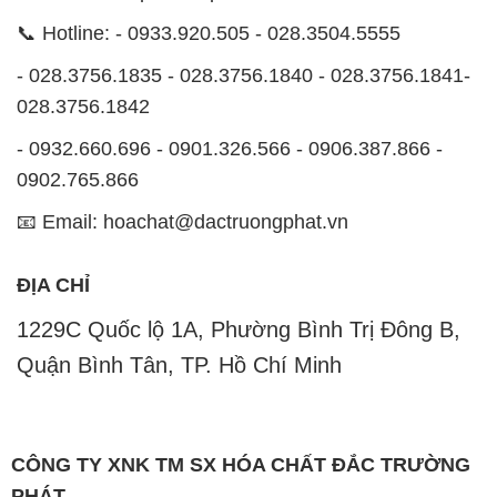
- 0932.660.696 - 0901.326.566 - 0906.387.866 -
0902.765.866
📧 Email: hoachat@dactruongphat.vn
ĐỊA CHỈ
1229C Quốc lộ 1A, Phường Bình Trị Đông B,
Quận Bình Tân, TP. Hồ Chí Minh
CÔNG TY XNK TM SX HÓA CHẤT ĐẮC TRƯỜNG
PHÁT
Công ty XNK TM SX Hóa Chất Đắc Trường Phát, với
website
STMP.NET
, là một đơn vị chuyên kinh doanh
và phân phối các loại hóa chất công nghiệp khác
nhau nhằm đáp ứng nhu cầu sử dụng của khách