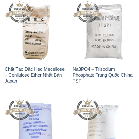
Chất Tạo Đặc Hec Mecellose
Na3PO4 – Trisodium
– Cenllulose Ether Nhật Bản
Phosphate Trung Quốc China
Japan
TSP
Sodium Bicarbonate – Bicar
Muối NaCL – Sodium Chloride
NaHCO3 Feed Grade Hunan
Trung Quốc China