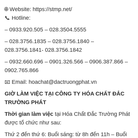
– 028.3756.1835 – 028.3756.1840 –
028.3756.1841- 028.3756.1842
– 0932.660.696 – 0901.326.566 – 0906.387.866 –
0902.765.866
📧 Email: hoachat@dactruongphat.vn
GIỜ LÀM VIỆC TẠI CÔNG TY HÓA CHẤT ĐẮC
TRƯỜNG PHÁT
Thời gian làm việc
tại Hóa Chất Đắc Trường Phát
được tổ chức như sau:
Thứ 2 đến thứ 6: Buổi sáng: từ 8h đến 11h – Buổi
chiều: từ 12h30 đến 17h
Thứ 7: Buổi sáng: từ 8h đến 11h – Buổi chiều: từ
12h30 đến 16h
Chủ nhật: Nghỉ chủ nhật hàng tuần