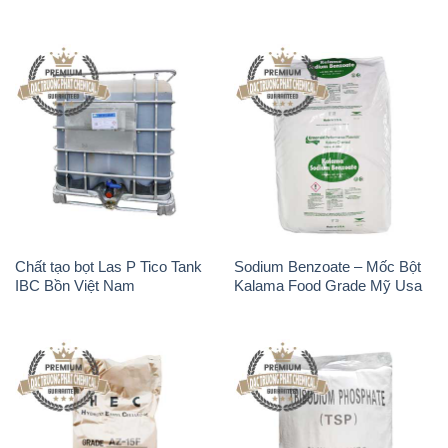
Chất tạo bọt Las P Tico Tank
Sodium Benzoate – Mốc Bột
IBC Bồn Việt Nam
Kalama Food Grade Mỹ Usa
Chất Tạo Đặc Hec Mecellose
Na3PO4 – Trisodium
– Cenllulose Ether Nhật Bản
Phosphate Trung Quốc China
Japan
TSP