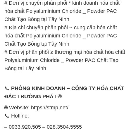
📞
PHÒNG KINH DOANH – CÔNG TY HÓA CHẤT
ĐẮC TRƯỜNG PHÁT
🌐
🌐 Website: https://stmp.net/
📞 Hotline:
– 0933.920.505 – 028.3504.5555
– 028.3756.1835 – 028.3756.1840 –
028.3756.1841- 028.3756.1842
– 0932.660.696 – 0901.326.566 – 0906.387.866 –
0902.765.866
📧 Email: hoachat@dactruongphat.vn
GIỜ LÀM VIỆC TẠI CÔNG TY HÓA CHẤT ĐẮC
TRƯỜNG PHÁT