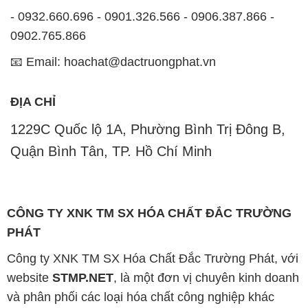
CÔNG TY XNK TM SX HÓA CHẤT ĐẮC TRƯỜNG
PHÁT
Công ty XNK TM SX Hóa Chất Đắc Trường Phát, với
website
STMP.NET
, là một đơn vị chuyên kinh doanh
và phân phối các loại hóa chất công nghiệp khác
nhau nhằm đáp ứng nhu cầu sử dụng của khách
hàng một cách tốt nhất.
Chúng tôi cam kết mang đến sự hài lòng và đáp ứng
nhu cầu của khách hàng một cách tốt nhất. Hiện nay,
công ty chúng tôi cung cấp các sản phẩm hóa chất
chất lượng cao với giá thành hợp lý, phù hợp với mọi
yêu cầu và ngân sách của khách hàng.
Uy tín là tiêu chí hàng đầu trong kinh doanh của