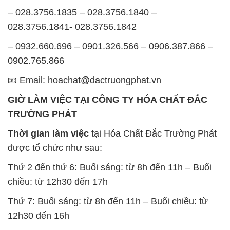
Thời gian làm việc
tại Hóa Chất Đắc Trường Phát
được tổ chức như sau:
Thứ 2 đến thứ 6: Buổi sáng: từ 8h đến 11h – Buổi
chiều: từ 12h30 đến 17h
Thứ 7: Buổi sáng: từ 8h đến 11h – Buổi chiều: từ
12h30 đến 16h
Chủ nhật: Nghỉ chủ nhật hàng tuần
Chúng tôi rất trân trọng thời gian và cam kết tuân
thủ giờ làm việc để đảm bảo sự hỗ trợ tốt nhất cho
khách hàng và đảm bảo hiệu suất công việc cao
nhất của nhân viên.
BẢN ĐỒ MAP TẠI CÔNG TY HÓA CHẤT ĐẮC
TRƯỜNG PHÁT
ĐỊA CHỈ: 1229C Quốc lộ 1A, Phường Bình Trị