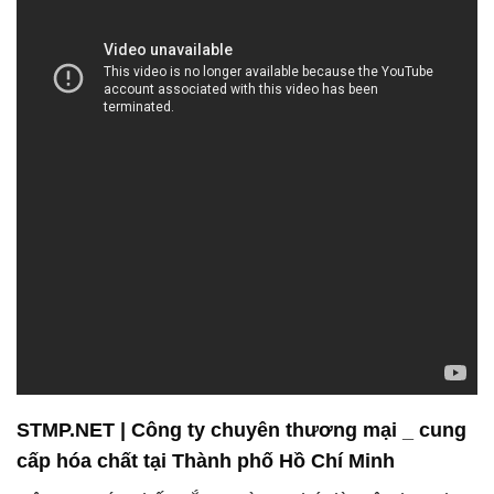
STMP.NET | Công ty chuyên thương mại _ cung
cấp hóa chất tại Thành phố Hồ Chí Minh
Công ty Hóa chất Đắc Trường Phát là một đơn vị
chuyên nghiệp trong lĩnh vực bán và phân phối hóa
chất, cam kết mang đến cho khách hàng những sản
phẩm chất lượng cao và dịch vụ tận tâm. Chúng tôi
cung cấp một loạt các sản phẩm hóa chất đa dạng,
bao gồm hóa chất điều chỉnh pH, hóa chất tạo màu,
hóa chất làm sạch, và nhiều sản phẩm khác để đáp
ứng mọi nhu cầu trong quá trình sản xuất và công
nghiệp.