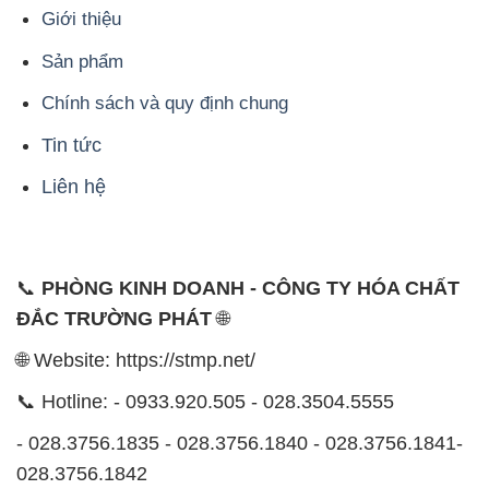
📞
PHÒNG KINH DOANH - CÔNG TY HÓA CHẤT
ĐẮC TRƯỜNG PHÁT
🌐
🌐 Website: https://stmp.net/
📞 Hotline: - 0933.920.505 - 028.3504.5555
- 028.3756.1835 - 028.3756.1840 - 028.3756.1841-
028.3756.1842
- 0932.660.696 - 0901.326.566 - 0906.387.866 -
0902.765.866
📧 Email: hoachat@dactruongphat.vn
ĐỊA CHỈ
1229C Quốc lộ 1A, Phường Bình Trị Đông B,
Quận Bình Tân, TP. Hồ Chí Minh