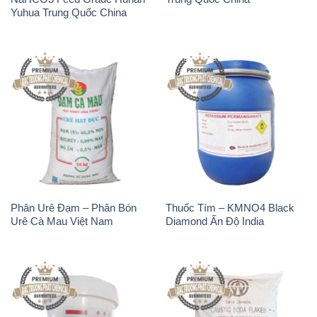
Phân Urê Đạm – Phân Bón
Thuốc Tím – KMNO4 Black
Urê Cà Mau Việt Nam
Diamond Ấn Độ India
TCCA – Acid
Xút Vảy – NaOH Vảy 98%
Trichloroisocyanuric Dạng Bột
Tianye Trung Quốc China
Thùng 20kg Trung Quốc
China