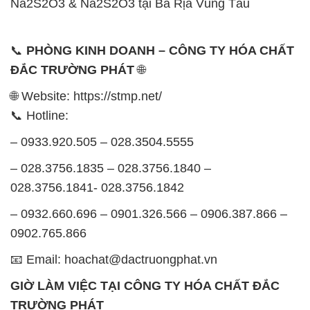
Na2S2O3 & Na2S2O3 tại Bà Rịa Vũng Tàu
📞
PHÒNG KINH DOANH – CÔNG TY HÓA CHẤT
ĐẮC TRƯỜNG PHÁT
🌐
🌐 Website: https://stmp.net/
📞 Hotline:
– 0933.920.505 – 028.3504.5555
– 028.3756.1835 – 028.3756.1840 –
028.3756.1841- 028.3756.1842
– 0932.660.696 – 0901.326.566 – 0906.387.866 –
0902.765.866
📧 Email: hoachat@dactruongphat.vn
GIỜ LÀM VIỆC TẠI CÔNG TY HÓA CHẤT ĐẮC
TRƯỜNG PHÁT