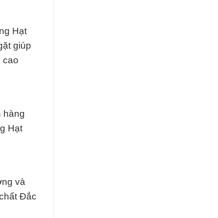
ạng Hạt
gặt giúp
n cao
h hàng
ng Hạt
ợng và
 chất Đắc