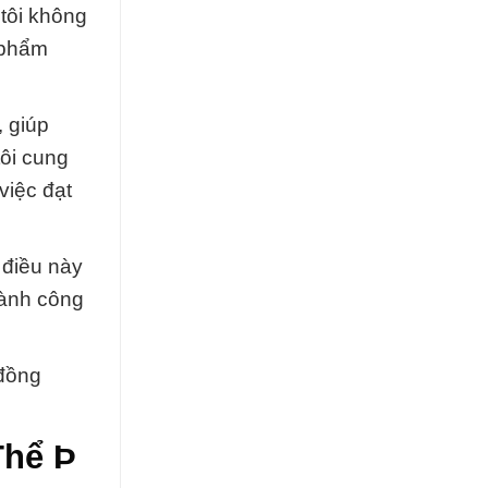
tôi không
 phẩm
 giúp
ôi cung
việc đạt
 điều này
gành công
 đồng
Thể Þ