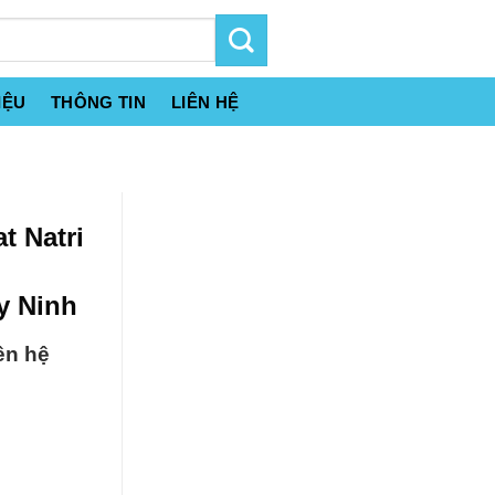
IỆU
THÔNG TIN
LIÊN HỆ
t Natri
y Ninh
ên hệ