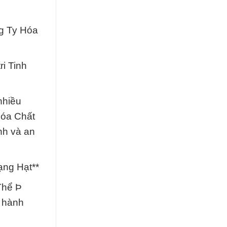
ng Ty Hóa
i Tinh
nhiều
Hóa Chất
nh và an
ạng Hạt**
 Thể Þ
g hành