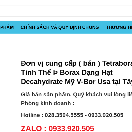
 PHẨM
CHÍNH SÁCH VÀ QUY ĐỊNH CHUNG
THƯƠNG H
Đơn vị cung cấp ( bán ) Tetrabora
Tinh Thể Þ Borax Dạng Hạt
Decahydrate Mỹ V-Bor Usa tại Tâ
Giá bán sản phẩm, Quý khách vui lòng li
Phòng kinh doanh :
Hotline : 028.3504.5555 - 0933.920.505
ZALO : 0933.920.505