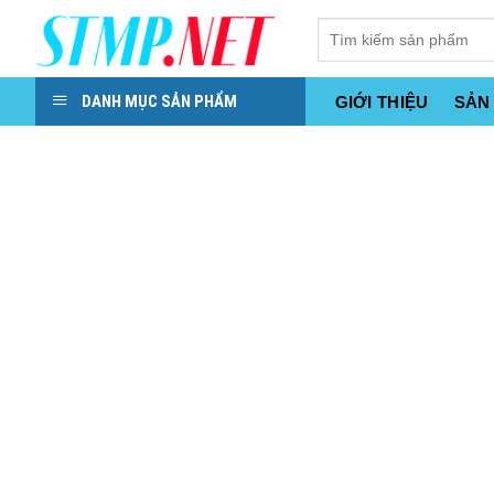
Skip
to
content
DANH MỤC SẢN PHẨM
GIỚI THIỆU
SẢN