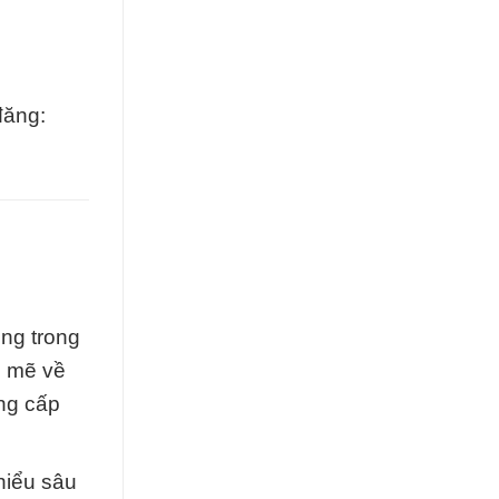
đăng:
ng trong
h mẽ về
ung cấp
hiểu sâu