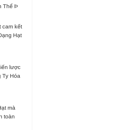
h Thể Þ
t cam kết
 Dạng Hạt
hiến lược
g Ty Hóa
Hạt mà
n toàn