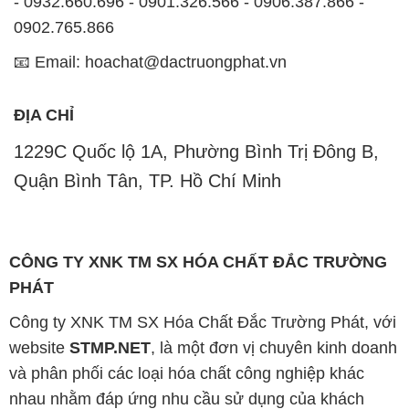
ĐỊA CHỈ
1229C Quốc lộ 1A, Phường Bình Trị Đông B,
Quận Bình Tân, TP. Hồ Chí Minh
CÔNG TY XNK TM SX HÓA CHẤT ĐẮC TRƯỜNG
PHÁT
Công ty XNK TM SX Hóa Chất Đắc Trường Phát, với
website
STMP.NET
, là một đơn vị chuyên kinh doanh
và phân phối các loại hóa chất công nghiệp khác
nhau nhằm đáp ứng nhu cầu sử dụng của khách
hàng một cách tốt nhất.
Chúng tôi cam kết mang đến sự hài lòng và đáp ứng
nhu cầu của khách hàng một cách tốt nhất. Hiện nay,
công ty chúng tôi cung cấp các sản phẩm hóa chất