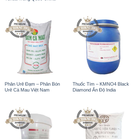
Phân Urê Đạm – Phân Bón
Thuốc Tím – KMNO4 Black
Urê Cà Mau Việt Nam
Diamond Ấn Độ India
TCCA – Acid
Xút Vảy – NaOH Vảy 98%