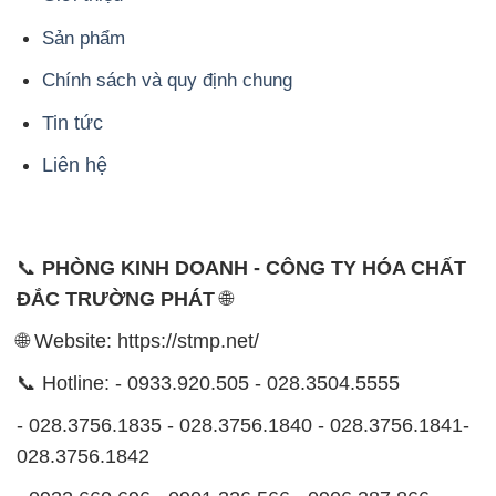
Liên hệ
📞
PHÒNG KINH DOANH - CÔNG TY HÓA CHẤT
ĐẮC TRƯỜNG PHÁT
🌐
🌐 Website: https://stmp.net/
📞 Hotline: - 0933.920.505 - 028.3504.5555
- 028.3756.1835 - 028.3756.1840 - 028.3756.1841-
028.3756.1842
- 0932.660.696 - 0901.326.566 - 0906.387.866 -
0902.765.866
📧 Email: hoachat@dactruongphat.vn