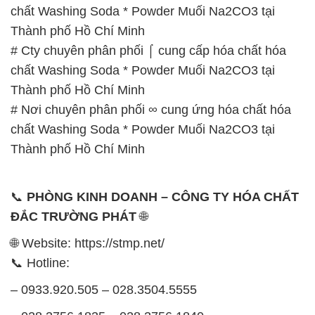
Thành phố Hồ Chí Minh
# Nơi chuyên phân phối ∞ cung ứng hóa chất hóa
chất Washing Soda * Powder Muối Na2CO3 tại
Thành phố Hồ Chí Minh
📞
PHÒNG KINH DOANH – CÔNG TY HÓA CHẤT
ĐẮC TRƯỜNG PHÁT
🌐
🌐 Website: https://stmp.net/
📞 Hotline:
– 0933.920.505 – 028.3504.5555
– 028.3756.1835 – 028.3756.1840 –
028.3756.1841- 028.3756.1842
– 0932.660.696 – 0901.326.566 – 0906.387.866 –
0902.765.866