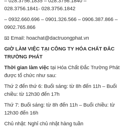
📧 Email: hoachat@dactruongphat.vn
GIỜ LÀM VIỆC TẠI CÔNG TY HÓA CHẤT ĐẮC
TRƯỜNG PHÁT
Thời gian làm việc
tại Hóa Chất Đắc Trường Phát
được tổ chức như sau:
Thứ 2 đến thứ 6: Buổi sáng: từ 8h đến 11h – Buổi
chiều: từ 12h30 đến 17h
Thứ 7: Buổi sáng: từ 8h đến 11h – Buổi chiều: từ
12h30 đến 16h
Chủ nhật: Nghỉ chủ nhật hàng tuần
Chúng tôi rất trân trọng thời gian và cam kết tuân
thủ giờ làm việc để đảm bảo sự hỗ trợ tốt nhất cho
khách hàng và đảm bảo hiệu suất công việc cao
nhất của nhân viên.