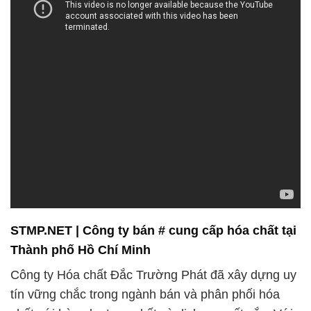
STMP.NET | Công ty bán # cung cấp hóa chất tại
Thành phố Hồ Chí Minh
Công ty Hóa chất Đắc Trường Phát đã xây dựng uy
tín vững chắc trong ngành bán và phân phối hóa
chất với hàng loạt cam kết và dịch vụ xuất sắc. Với
sự chuyên nghiệp và tận tâm, chúng tôi luôn đặt
khách hàng lên hàng đầu, đảm bảo mọi yêu cầu và
thắc mắc được giải quyết nhanh chóng và hiệu quả.