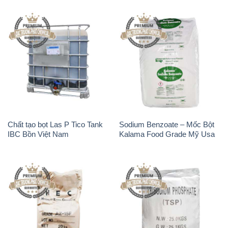
Chất tạo bọt Las P Tico Tank
Sodium Benzoate – Mốc Bột
IBC Bồn Việt Nam
Kalama Food Grade Mỹ Usa
Chất Tạo Đặc Hec Mecellose
Na3PO4 – Trisodium
– Cenllulose Ether Nhật Bản
Phosphate Trung Quốc China