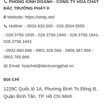
📞
PHÒNG KINH DOANH - CÔNG TY HÓA CHẤT
ĐẮC TRƯỜNG PHÁT
🌐
🌐 Website: https://stmp.net/
📞 Hotline: - 0933.920.505 - 028.3504.5555
- 028.3756.1835 - 028.3756.1840 - 028.3756.1841-
028.3756.1842
- 0932.660.696 - 0901.326.566 - 0906.387.866 -
0902.765.866
📧 Email: hoachat@dactruongphat.vn
ĐỊA CHỈ
1229C Quốc lộ 1A, Phường Bình Trị Đông B,
Quận Bình Tân, TP. Hồ Chí Minh