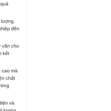
 quả
 lượng.
nghiệp đến
ư vấn cho
m kết
g cao mà
ện chất
rường
diện và
ất lượng