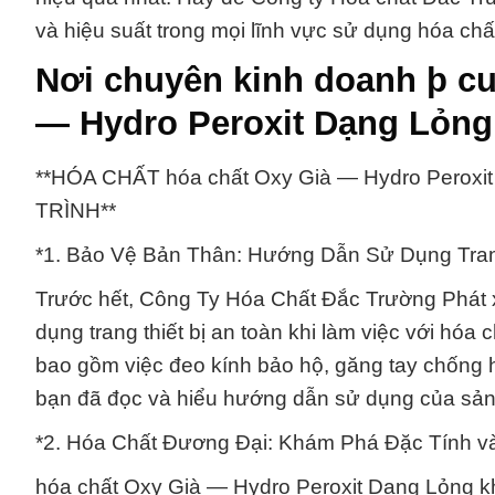
và hiệu suất trong mọi lĩnh vực sử dụng hóa chấ
Nơi chuyên kinh doanh þ cu
— Hydro Peroxit Dạng Lỏng 
**HÓA CHẤT hóa chất Oxy Già — Hydro Pero
TRÌNH**
*1. Bảo Vệ Bản Thân: Hướng Dẫn Sử Dụng Trang
Trước hết, Công Ty Hóa Chất Đắc Trường Phát 
dụng trang thiết bị an toàn khi làm việc với hó
bao gồm việc đeo kính bảo hộ, găng tay chống 
bạn đã đọc và hiểu hướng dẫn sử dụng của sản p
*2. Hóa Chất Đương Đại: Khám Phá Đặc Tính v
hóa chất Oxy Già — Hydro Peroxit Dạng Lỏng kh