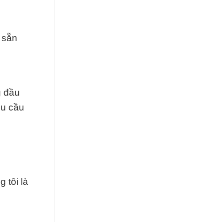
 sẵn
g đầu
êu cầu
 tôi là