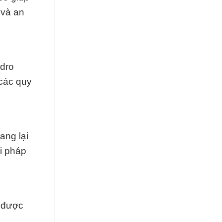
 và an
ydro
 các quy
ang lại
i pháp
t được