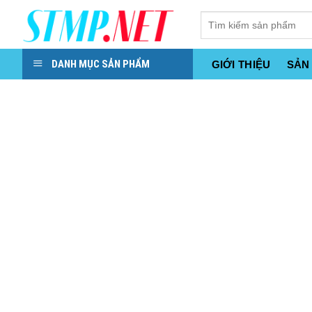
Skip
to
content
DANH MỤC SẢN PHẨM
GIỚI THIỆU
SẢN