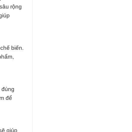
 sâu rộng
giúp
chế biến.
 phẩm,
g đúng
ẩm để
sẽ giúp