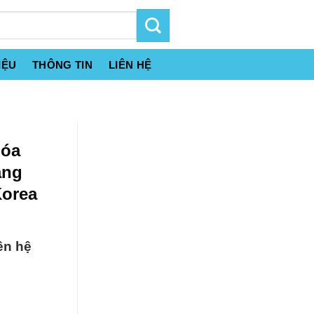
IỆU
THÔNG TIN
LIÊN HỆ
hóa
ạng
orea
ên hệ