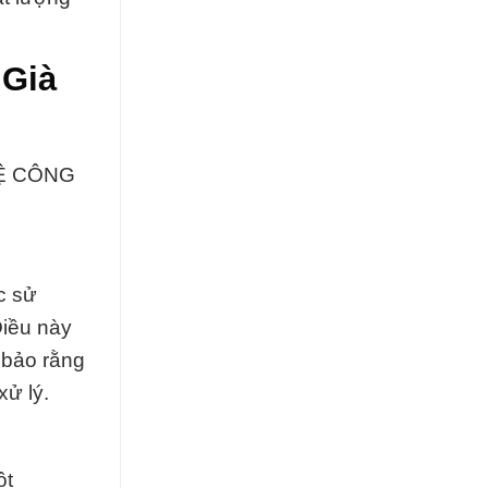
 Già
VỆ CÔNG
c sử
Điều này
 bảo rằng
ử lý.
ột