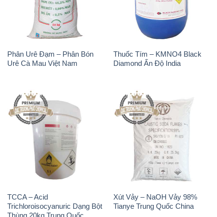
Urê Cà Mau Việt Nam
Diamond Ấn Độ India
TCCA – Acid
Xút Vảy – NaOH Vảy 98%
Trichloroisocyanuric Dạng Bột
Tianye Trung Quốc China
Thùng 20kg Trung Quốc
China