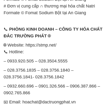
ĐẮC TRƯỜNG PHÁT
🌐
🌐 Website: https://stmp.net/
📞 Hotline:
– 0933.920.505 – 028.3504.5555
– 028.3756.1835 – 028.3756.1840 –
028.3756.1841- 028.3756.1842
– 0932.660.696 – 0901.326.566 – 0906.387.866 –
0902.765.866
📧 Email: hoachat@dactruongphat.vn
GIỜ LÀM VIỆC TẠI CÔNG TY HÓA CHẤT ĐẮC
TRƯỜNG PHÁT
Thời gian làm việc
tại Hóa Chất Đắc Trường Phát
được tổ chức như sau: