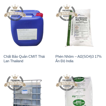
Chất Bảo Quản CMIT Thái
Phèn Nhôm – Al2(SO4)3 17%
Lan Thailand
Ấn Độ India
Chất tạo bọt Las P Tico Tank
Sodium Benzoate – Mốc Bột
IBC Bồn Việt Nam
Kalama Food Grade Mỹ Usa