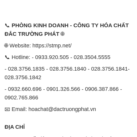
🌐 Website: https://stmp.net/
📞 Hotline: - 0933.920.505 - 028.3504.5555
- 028.3756.1835 - 028.3756.1840 - 028.3756.1841-
028.3756.1842
- 0932.660.696 - 0901.326.566 - 0906.387.866 -
0902.765.866
📧 Email: hoachat@dactruongphat.vn
ĐỊA CHỈ
1229C Quốc lộ 1A, Phường Bình Trị Đông B,
Quận Bình Tân, TP. Hồ Chí Minh