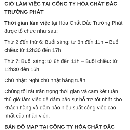
Thứ 2 đến thứ 6: Buổi sáng: từ 8h đến 11h – Buổi
chiều: từ 12h30 đến 17h
Thứ 7: Buổi sáng: từ 8h đến 11h – Buổi chiều: từ
12h30 đến 16h
Chủ nhật: Nghỉ chủ nhật hàng tuần
Chúng tôi rất trân trọng thời gian và cam kết tuân
thủ giờ làm việc để đảm bảo sự hỗ trợ tốt nhất cho
khách hàng và đảm bảo hiệu suất công việc cao
nhất của nhân viên.
BẢN ĐỒ MAP TẠI CÔNG TY HÓA CHẤT ĐẮC
TRƯỜNG PHÁT
ĐỊA CHỈ: 1229C Quốc lộ 1A, Phường Bình Trị
Đông B, Quận Bình Tân, Sài Gòn TP. Hồ Chí
Minh