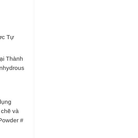
ợc Tự
tại Thành
Anhydrous
 dụng
 chẽ và
 Powder #