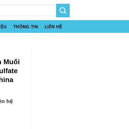
IỆU
THÔNG TIN
LIÊN HỆ
n Muối
ulfate
hina
ên hệ