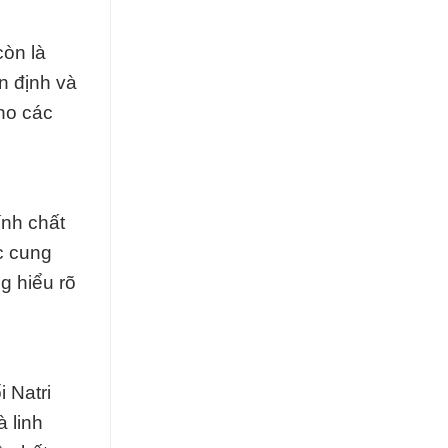
còn là
n định và
ho các
ính chất
c cung
g hiểu rõ
 Natri
 linh