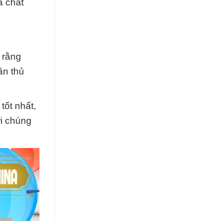
à chất
o rằng
ân thủ
ốt nhất,
ới chúng