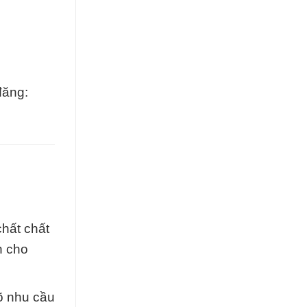
đăng:
hất chất
n cho
õ nhu cầu