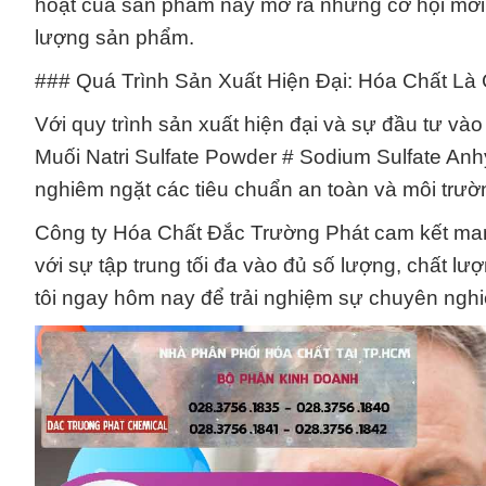
hoạt của sản phẩm này mở ra những cơ hội mới v
lượng sản phẩm.
### Quá Trình Sản Xuất Hiện Đại: Hóa Chất L
Với quy trình sản xuất hiện đại và sự đầu tư vào
Muối Natri Sulfate Powder # Sodium Sulfate Anh
nghiêm ngặt các tiêu chuẩn an toàn và môi trườ
Công ty Hóa Chất Đắc Trường Phát cam kết man
với sự tập trung tối đa vào đủ số lượng, chất l
tôi ngay hôm nay để trải nghiệm sự chuyên nghiệ