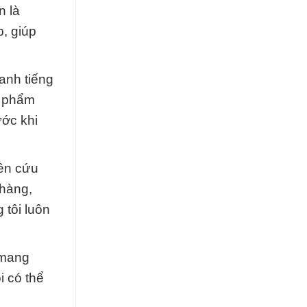
n là
p, giúp
anh tiếng
n phẩm
ước khi
iên cứu
 hàng,
 tôi luôn
 mang
i có thể