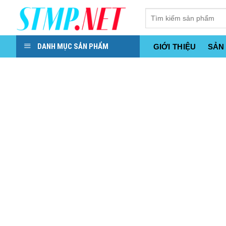
Skip
to
content
DANH MỤC SẢN PHẨM
GIỚI THIỆU
SẢN