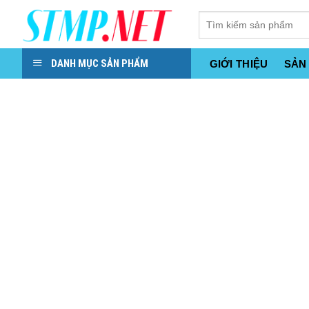
Skip
to
content
DANH MỤC SẢN PHẨM
GIỚI THIỆU
SẢN