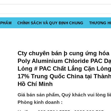
 PHẨM
CHÍNH SÁCH VÀ QUY ĐỊNH CHUNG
THƯƠNG H
Cty chuyên bán þ cung ứng hóa 
Poly Aluminium Chloride PAC D
Lỏng # PAC Chất Lắng Cặn Lỏng
17% Trung Quốc China tại Thàn
Hồ Chí Minh
Giá bán sản phẩm, Quý khách vui lòng li
Phòng kinh doanh :