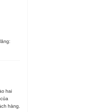
đăng:
ào hai
 của
hách hàng.