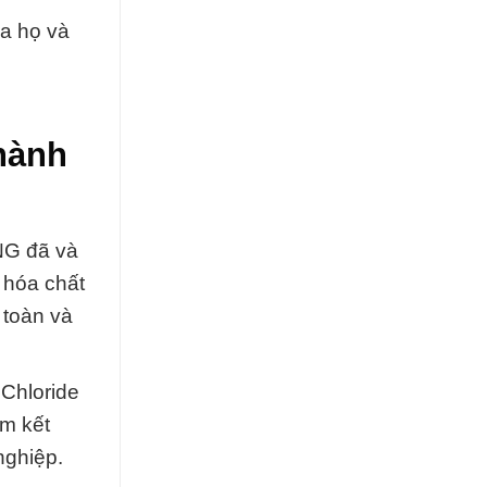
ủa họ và
hành
NG đã và
i hóa chất
 toàn và
Chloride
m kết
nghiệp.