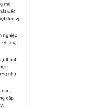
ng mọi
Chất Đắc
ột đơn vị
n nghiệp.
 kỹ thuật
 sự thành
thực
 ứng nhu
 cao,
ung cấp
y.