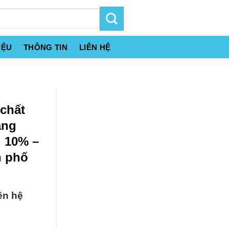
IỆU
THÔNG TIN
LIÊN HỆ
chất
ạng
 10% –
h phố
ên hệ