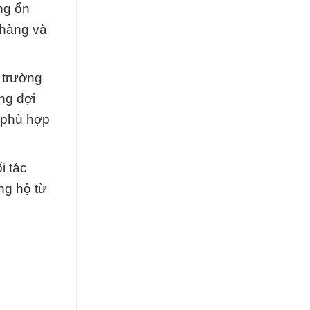
ng ổn
 hàng và
 trường
ng đợi
 phù hợp
i tác
ng hộ từ