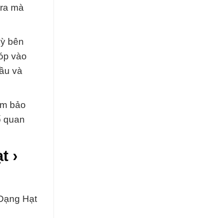
tra mà
kỳ bên
óp vào
đầu và
đảm bảo
ố quan
t ›
 Dạng Hạt