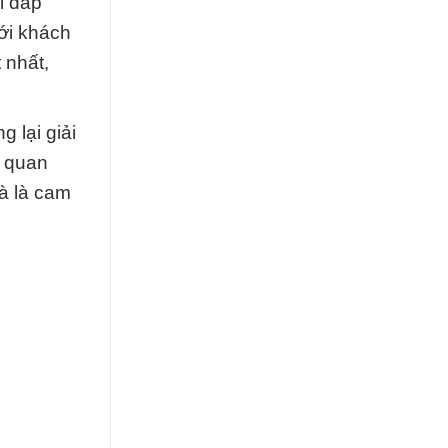
ỉ đáp
ới khách
 nhất,
 lại giải
ự quan
à là cam