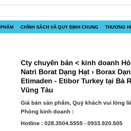
 PHẨM
CHÍNH SÁCH VÀ QUY ĐỊNH CHUNG
THƯƠNG H
Cty chuyên bán < kinh doanh Hó
Natri Borat Dạng Hạt › Borax Dạ
Etimaden - Etibor Turkey tại Bà R
Vũng Tàu
Giá bán sản phẩm, Quý khách vui lòng li
Phòng kinh doanh :
Hotline : 028.3504.5555 - 0933.920.505