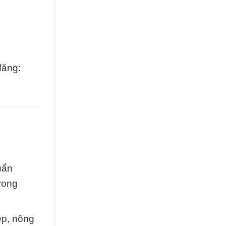
đăng:
uẩn
trong
ệp, nông