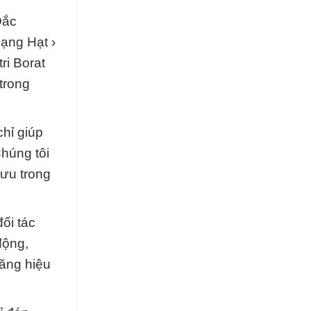
Đắc
ạng Hạt ›
ri Borat
trong
chỉ giúp
Chúng tôi
 ưu trong
ối tác
động,
tăng hiệu