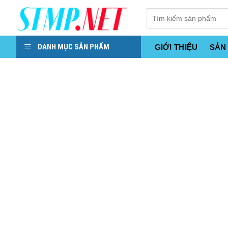
Skip
to
content
DANH MỤC SẢN PHẨM
GIỚI THIỆU
SẢN