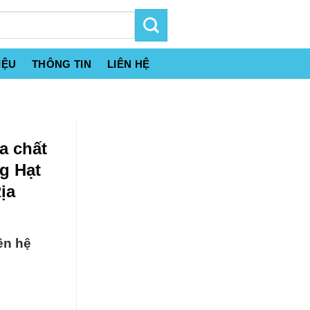
IỆU
THÔNG TIN
LIÊN HỆ
a chất
ng Hạt
ịa
ên hệ