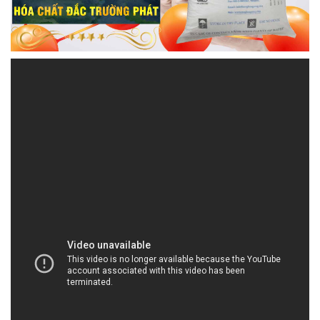
STMP.NET | Công ty chuyên thương mại _ cung