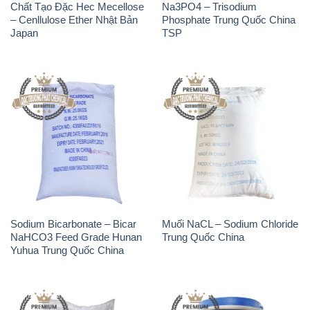
Sodium Bicarbonate – Bicar
Muối NaCL – Sodium Chloride
NaHCO3 Feed Grade Hunan
Trung Quốc China
Yuhua Trung Quốc China
Phân Urê Đạm – Phân Bón
Thuốc Tím – KMNO4 Black
Urê Cà Mau Việt Nam
Diamond Ấn Độ India