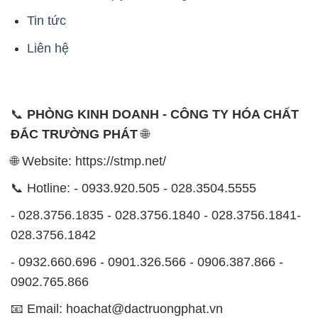
📞 Hotline: - 0933.920.505 - 028.3504.5555
- 028.3756.1835 - 028.3756.1840 - 028.3756.1841-
028.3756.1842
- 0932.660.696 - 0901.326.566 - 0906.387.866 -
0902.765.866
📧 Email: hoachat@dactruongphat.vn
ĐỊA CHỈ
1229C Quốc lộ 1A, Phường Bình Trị Đông B,
Quận Bình Tân, TP. Hồ Chí Minh
CÔNG TY XNK TM SX HÓA CHẤT ĐẮC TRƯỜNG
PHÁT