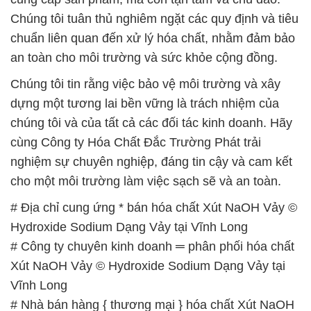
cho một môi trường làm việc sạch sẽ và an toàn.
# Địa chỉ cung ứng * bán hóa chất Xút NaOH Vảy ©
Hydroxide Sodium Dạng Vảy tại Vĩnh Long
# Công ty chuyên kinh doanh ═ phân phối hóa chất
Xút NaOH Vảy © Hydroxide Sodium Dạng Vảy tại
Vĩnh Long
# Nhà bán hàng { thương mại } hóa chất Xút NaOH
Vảy © Hydroxide Sodium Dạng Vảy tại Vĩnh Long
# Địa chỉ chuyên phân phối √ bán hóa chất Xút
NaOH Vảy © Hydroxide Sodium Dạng Vảy tại Vĩnh
Long
# Cty chuyên cung cấp ( bán ) hóa chất Xút NaOH
Vảy © Hydroxide Sodium Dạng Vảy tại Vĩnh Long
# Địa chỉ chuyên bán │ thương mại hóa chất Xút
NaOH Vảy © Hydroxide Sodium Dạng Vảy tại Vĩnh
Long