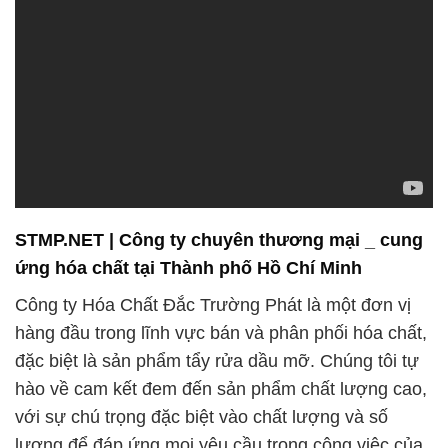
ứng hóa chất tại Thành phố Hồ Chí Minh
Công ty Hóa Chất Đắc Trường Phát là một đơn vị
hàng đầu trong lĩnh vực bán và phân phối hóa chất,
đặc biệt là sản phẩm tẩy rửa dầu mỡ. Chúng tôi tự
hào về cam kết đem đến sản phẩm chất lượng cao,
với sự chú trọng đặc biệt vào chất lượng và số
lượng để đáp ứng mọi yêu cầu trong công việc của
bạn.
Chúng tôi không chỉ chú trọng đến chất lượng sản
phẩm mà còn cam kết mang lại sự tiện lợi và linh
hoạt cho khách hàng. Quy trình sản xuất của chúng
tôi được thiết lập thân thiện với môi trường, đồng
thời thúc đẩy các giải pháp tiết kiệm năng lượng để
hỗ trợ vào sự bền vững của ngành công nghiệp.
Với hơn ba thập kỷ hoạt động, Công ty Hóa Chất