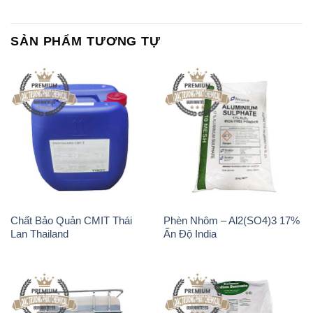
Chất Bảo Quản CMIT Thái
Phèn Nhôm – Al2(SO4)3 17%
Lan Thailand
Ấn Độ India
Chất tạo bọt Las P Tico Tank
Sodium Benzoate – Mốc Bột
IBC Bồn Việt Nam
Kalama Food Grade Mỹ Usa