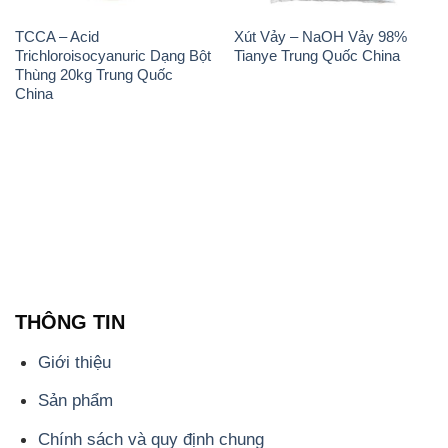
THÔNG TIN
Giới thiệu
Sản phẩm
Chính sách và quy định chung
Tin tức
Liên hệ
📞
PHÒNG KINH DOANH - CÔNG TY HÓA CHẤT
ĐẮC TRƯỜNG PHÁT
🌐
🌐 Website: https://stmp.net/