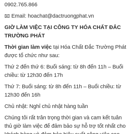
chiều: từ 12h30 đến 17h
Thứ 7: Buổi sáng: từ 8h đến 11h – Buổi chiều: từ
12h30 đến 16h
Chủ nhật: Nghỉ chủ nhật hàng tuần
Chúng tôi rất trân trọng thời gian và cam kết tuân
thủ giờ làm việc để đảm bảo sự hỗ trợ tốt nhất cho
khách hàng và đảm bảo hiệu suất công việc cao
nhất của nhân viên.
BẢN ĐỒ MAP TẠI CÔNG TY HÓA CHẤT ĐẮC
TRƯỜNG PHÁT
ĐỊA CHỈ: 1229C Quốc lộ 1A, Phường Bình Trị
Đông B, Quận Bình Tân, Sài Gòn TP. Hồ Chí
Minh