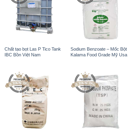
Chất Tạo Đặc Hec Mecellose
Na3PO4 – Trisodium
– Cenllulose Ether Nhật Bản
Phosphate Trung Quốc China
Japan
TSP