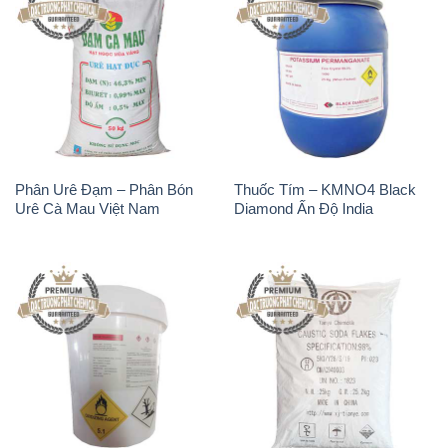
TCCA – Acid
Xút Vảy – NaOH Vảy 98%
Trichloroisocyanuric Dạng Bột
Tianye Trung Quốc China
Thùng 20kg Trung Quốc
China