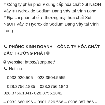
🌐 Website: https://stmp.net/
📞 Hotline:
– 0933.920.505 – 028.3504.5555
– 028.3756.1835 – 028.3756.1840 –
028.3756.1841- 028.3756.1842
– 0932.660.696 – 0901.326.566 – 0906.387.866 –
0902.765.866
📧 Email: hoachat@dactruongphat.vn
GIỜ LÀM VIỆC TẠI CÔNG TY HÓA CHẤT ĐẮC
TRƯỜNG PHÁT
Thời gian làm việc
tại Hóa Chất Đắc Trường Phát
được tổ chức như sau:
Thứ 2 đến thứ 6: Buổi sáng: từ 8h đến 11h – Buổi