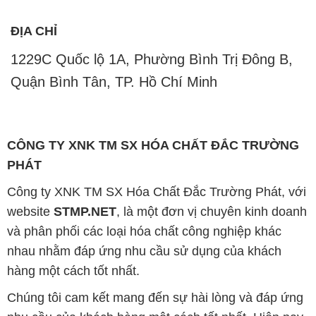
Công ty XNK TM SX Hóa Chất Đắc Trường Phát, với
website
STMP.NET
, là một đơn vị chuyên kinh doanh
và phân phối các loại hóa chất công nghiệp khác
nhau nhằm đáp ứng nhu cầu sử dụng của khách
hàng một cách tốt nhất.
Chúng tôi cam kết mang đến sự hài lòng và đáp ứng
nhu cầu của khách hàng một cách tốt nhất. Hiện nay,
công ty chúng tôi cung cấp các sản phẩm hóa chất
chất lượng cao với giá thành hợp lý, phù hợp với mọi
yêu cầu và ngân sách của khách hàng.
Uy tín là tiêu chí hàng đầu trong kinh doanh của
chúng tôi. Chúng tôi luôn nhận thức rằng sản phẩm
mà chúng tôi cung cấp phải đảm bảo chất lượng, làm
hài lòng đối tác. Đồng thời, chúng tôi cam kết giữ
mức giá hợp lý để cùng nhau phát triển và tồn tại trên