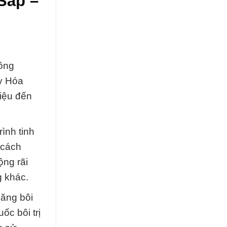
Sáp –
công
Ty Hóa
hiệu đến
ình tinh
 cách
ộng rãi
g khác.
năng bôi
ốc bôi trị