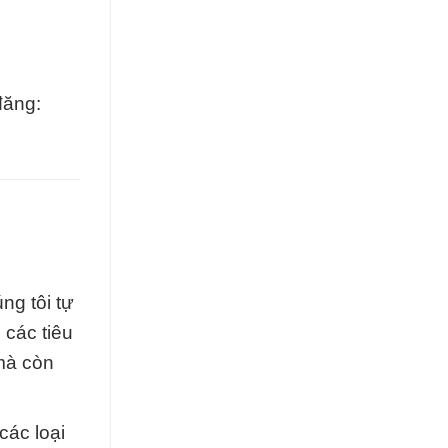
đăng:
ng tôi tự
 các tiêu
mà còn
các loại