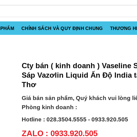
 PHẨM
CHÍNH SÁCH VÀ QUY ĐỊNH CHUNG
THƯƠNG H
Cty bán ( kinh doanh ) Vaseline 
Sáp Vazơlin Liquid Ấn Độ India t
Thơ
Giá bán sản phẩm, Quý khách vui lòng li
Phòng kinh doanh :
Hotline : 028.3504.5555 - 0933.920.505
ZALO : 0933.920.505