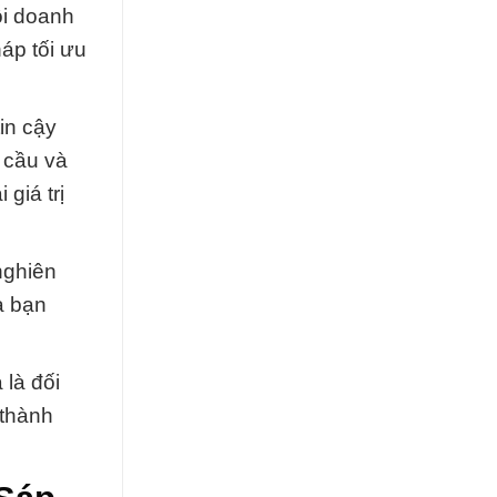
ỗi doanh
háp tối ưu
in cậy
 cầu và
giá trị
nghiên
a bạn
là đối
 thành