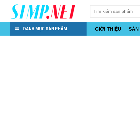
Skip
to
content
DANH MỤC SẢN PHẨM
GIỚI THIỆU
SẢN