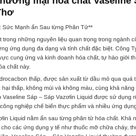
thương mại hóa chất Vaseline 
Thơ
d: Sức Mạnh ẩn Sau từng Phân Tử**
t trong những nguyên liệu quan trọng trong ngành 
hững ứng dụng đa dạng và tính chất đặc biệt. Công 
 vực cung ứng và kinh doanh hóa chất, tự hào giới t
óa chất này.
ydrocacbon thấp, được sản xuất từ dầu mỏ qua quá tr
độc hại thấp, không mùi và không màu, cùng khả năng
ao Vaseline Sáp – Sáp Vazơlin Liquid được sử dụng r
 công nghiệp chế biến thực phẩm và nhiều ứng dụn
in Liquid nằm ẩn sau từng phân tử hóa chất. Khả 
 cho các ứng dụng y tế như thuốc mỡ chữa cháy, thu