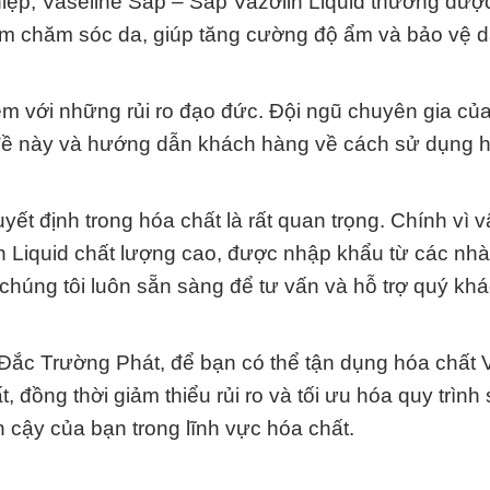
iệp, Vaseline Sáp – Sáp Vazơlin Liquid thường đượ
m chăm sóc da, giúp tăng cường độ ẩm và bảo vệ d
èm với những rủi ro đạo đức. Đội ngũ chuyên gia củ
đề này và hướng dẫn khách hàng về cách sử dụng h
uyết định trong hóa chất là rất quan trọng. Chính vì 
n Liquid chất lượng cao, được nhập khẩu từ các nhà
a chúng tôi luôn sẵn sàng để tư vấn và hỗ trợ quý kh
Đắc Trường Phát, để bạn có thể tận dụng hóa chất 
 đồng thời giảm thiểu rủi ro và tối ưu hóa quy trình
in cậy của bạn trong lĩnh vực hóa chất.