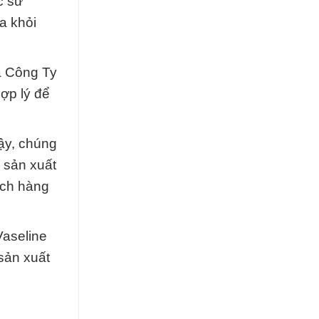
c sử
a khỏi
a Công Ty
ợp lý để
vậy, chúng
 sản xuất
ách hàng
Vaseline
 sản xuất