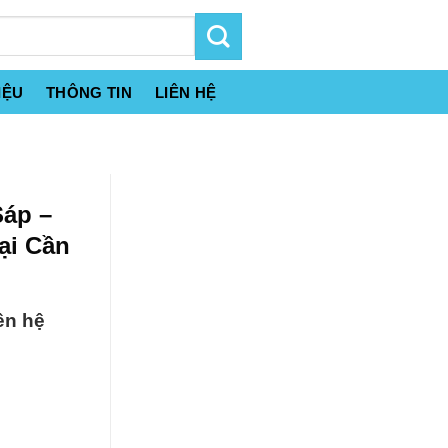
IỆU
THÔNG TIN
LIÊN HỆ
Sáp –
ại Cần
ên hệ