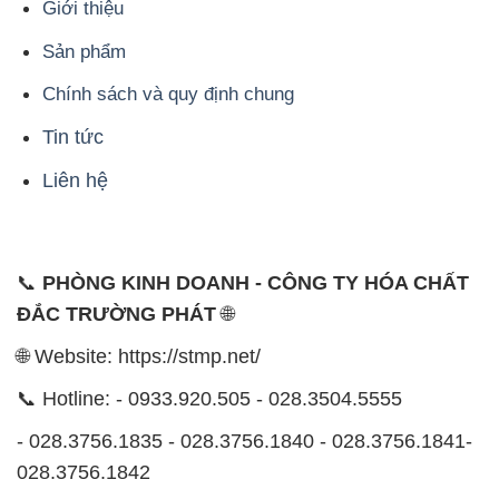
Tin tức
Liên hệ
📞
PHÒNG KINH DOANH - CÔNG TY HÓA CHẤT
ĐẮC TRƯỜNG PHÁT
🌐
🌐 Website: https://stmp.net/
📞 Hotline: - 0933.920.505 - 028.3504.5555
- 028.3756.1835 - 028.3756.1840 - 028.3756.1841-
028.3756.1842
- 0932.660.696 - 0901.326.566 - 0906.387.866 -
0902.765.866
📧 Email: hoachat@dactruongphat.vn