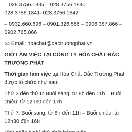
📧 Email: hoachat@dactruongphat.vn
GIỜ LÀM VIỆC TẠI CÔNG TY HÓA CHẤT ĐẮC
TRƯỜNG PHÁT
Thời gian làm việc
tại Hóa Chất Đắc Trường Phát
được tổ chức như sau:
Thứ 2 đến thứ 6: Buổi sáng: từ 8h đến 11h – Buổi
chiều: từ 12h30 đến 17h
Thứ 7: Buổi sáng: từ 8h đến 11h – Buổi chiều: từ
12h30 đến 16h
Chủ nhật: Nghỉ chủ nhật hàng tuần
Chúng tôi rất trân trọng thời gian và cam kết tuân
thủ giờ làm việc để đảm bảo sự hỗ trợ tốt nhất cho
khách hàng và đảm bảo hiệu suất công việc cao
nhất của nhân viên.