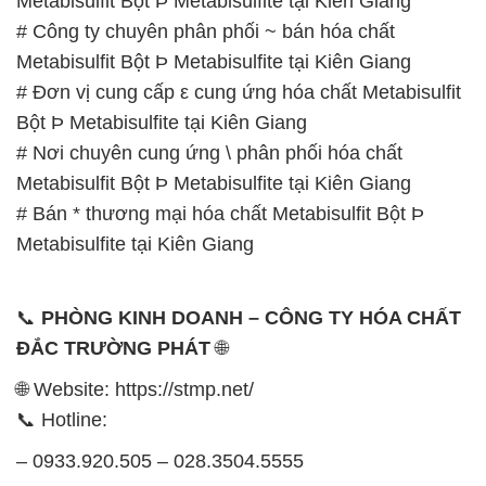
# Nơi chuyên cung ứng \ phân phối hóa chất
Metabisulfit Bột Þ Metabisulfite tại Kiên Giang
# Bán * thương mại hóa chất Metabisulfit Bột Þ
Metabisulfite tại Kiên Giang
📞
PHÒNG KINH DOANH – CÔNG TY HÓA CHẤT
ĐẮC TRƯỜNG PHÁT
🌐
🌐 Website: https://stmp.net/
📞 Hotline:
– 0933.920.505 – 028.3504.5555
– 028.3756.1835 – 028.3756.1840 –
028.3756.1841- 028.3756.1842
– 0932.660.696 – 0901.326.566 – 0906.387.866 –
0902.765.866