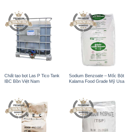
Chất tạo bọt Las P Tico Tank
Sodium Benzoate – Mốc Bột
IBC Bồn Việt Nam
Kalama Food Grade Mỹ Usa
Chất Tạo Đặc Hec Mecellose
Na3PO4 – Trisodium
– Cenllulose Ether Nhật Bản
Phosphate Trung Quốc China