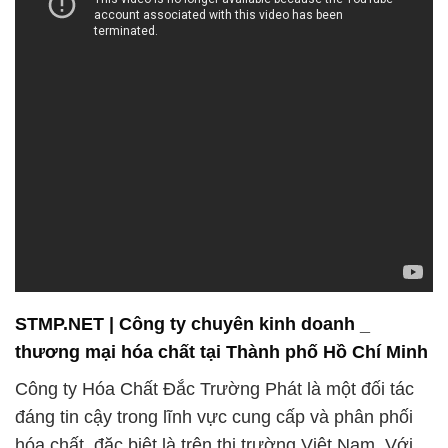
STMP.NET | Công ty chuyên kinh doanh _
thương mại hóa chất tại Thành phố Hồ Chí Minh
Công ty Hóa Chất Đắc Trường Phát là một đối tác
đáng tin cậy trong lĩnh vực cung cấp và phân phối
hóa chất, đặc biệt là trên thị trường Việt Nam. Với
tự tin và niềm đam mê trong lĩnh vực này, chúng tôi
đã xây dựng được uy tín vững chắc, đồng thời cam
kết mang lại những sản phẩm chất lượng hàng đầu
để đáp ứng mọi nhu cầu của khách hàng.