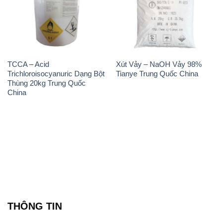
TCCA – Acid
Xút Vảy – NaOH Vảy 98%
Trichloroisocyanuric Dạng Bột
Tianye Trung Quốc China
Thùng 20kg Trung Quốc
China
THÔNG TIN
Giới thiệu
Sản phẩm
Chính sách và quy định chung