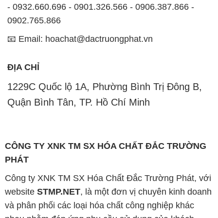
ĐỊA CHỈ
1229C Quốc lộ 1A, Phường Bình Trị Đông B,
Quận Bình Tân, TP. Hồ Chí Minh
CÔNG TY XNK TM SX HÓA CHẤT ĐẮC TRƯỜNG
PHÁT
Công ty XNK TM SX Hóa Chất Đắc Trường Phát, với
website
STMP.NET
, là một đơn vị chuyên kinh doanh
và phân phối các loại hóa chất công nghiệp khác
nhau nhằm đáp ứng nhu cầu sử dụng của khách
hàng một cách tốt nhất.
Chúng tôi cam kết mang đến sự hài lòng và đáp ứng
nhu cầu của khách hàng một cách tốt nhất. Hiện nay,