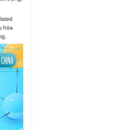
lated
u hóa
ng.