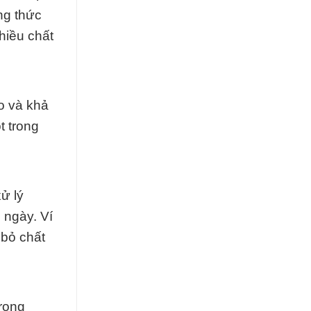
ng thức
hiều chất
o và khả
t trong
ử lý
 ngày. Ví
 bỏ chất
rong