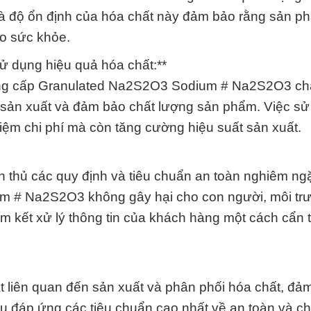
t và độ ổn định của hóa chất này đảm bảo rằng sản p
ho sức khỏe.
ử dụng hiệu quả hóa chất:**
ung cấp Granulated Na2S2O3 Sodium # Na2S2O3 ch
h sản xuất và đảm bảo chất lượng sản phẩm. Việc s
kiệm chi phí mà còn tăng cường hiệu suất sản xuất.
 thủ các quy định và tiêu chuẩn an toàn nghiêm ng
 # Na2S2O3 không gây hại cho con người, môi tr
m kết xử lý thông tin của khách hàng một cách cẩn 
ật liên quan đến sản xuất và phân phối hóa chất, đả
u đáp ứng các tiêu chuẩn cao nhất về an toàn và ch