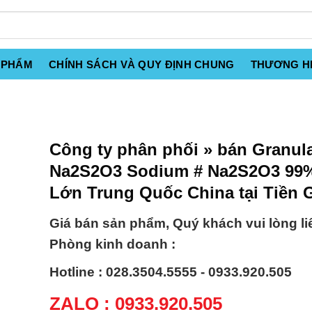
 PHẨM
CHÍNH SÁCH VÀ QUY ĐỊNH CHUNG
THƯƠNG H
Công ty phân phối » bán Granul
Na2S2O3 Sodium # Na2S2O3 99%
Lớn Trung Quốc China tại Tiền 
Giá bán sản phẩm, Quý khách vui lòng li
Phòng kinh doanh :
Hotline : 028.3504.5555 - 0933.920.505
ZALO : 0933.920.505