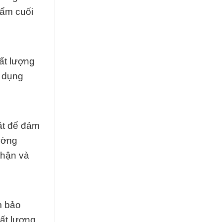
hẩm cuối
ất lượng
ử dụng
ặt để đảm
ường
thận và
m bảo
ất lượng.