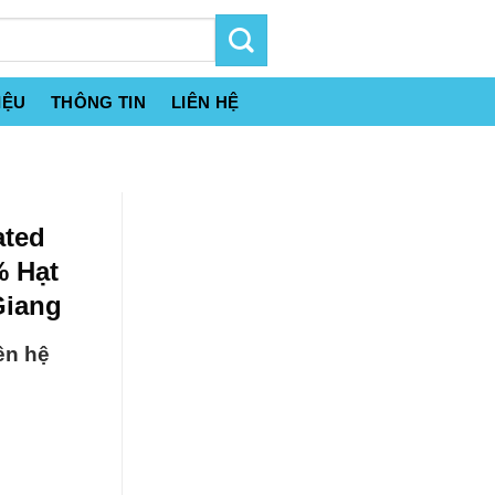
IỆU
THÔNG TIN
LIÊN HỆ
ated
 Hạt
Giang
ên hệ