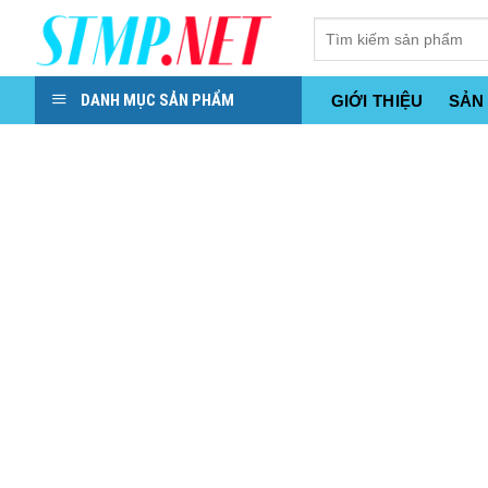
Skip
to
content
DANH MỤC SẢN PHẨM
GIỚI THIỆU
SẢN