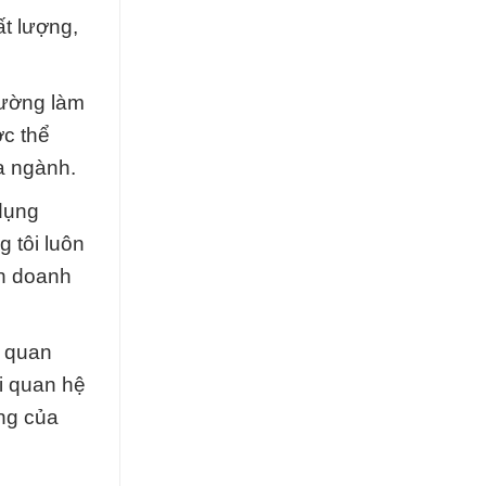
ất lượng,
trường làm
ợc thể
a ngành.
 dụng
 tôi luôn
nh doanh
ố quan
i quan hệ
ông của