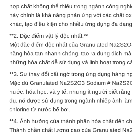
hợp chất không thể thiếu trong ngành công ngh
này chính là khả năng phản ứng với các chất o
khác, tạo điều kiện cho nhiều ứng dụng đa dạng
**2. Đặc điểm vật lý độc nhất:**
Một đặc điểm độc nhất của Granulated Na2S2O3
năng hòa tan nhanh chóng, tạo ra dung dịch màu 
những hóa chất dễ sử dụng và linh hoạt trong các
**3. Sự thay đổi bất ngờ trong ứng dụng hàng ng
Mặc dù Granulated Na2S2O3 Sodium # Na2S2O3
nước, hóa học, và y tế, nhưng ít người biết rằ
dụ, nó được sử dụng trong ngành nhiếp ảnh làm c
chlorine từ nước bể bơi.
**4. Ảnh hưởng của thành phần hóa chất đến ch
Thành phần chất lượng cao của Granulated Na