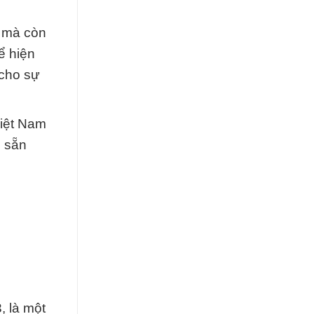
c mà còn
ể hiện
 cho sự
Việt Nam
n sẵn
 là một