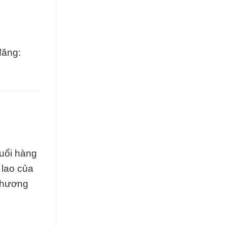
đăng:
tuổi hàng
 lao của
 thương