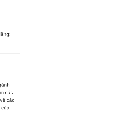
đăng:
ngành
ồm các
 về các
ù của