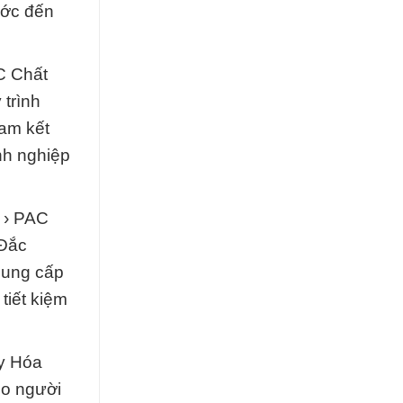
ước đến
AC Chất
 trình
cam kết
nh nghiệp
e › PAC
 Đắc
 cung cấp
tiết kiệm
Ty Hóa
ho người