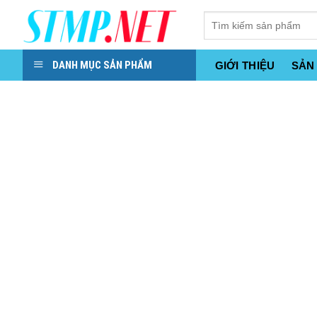
Skip
to
content
DANH MỤC SẢN PHẨM
GIỚI THIỆU
SẢN