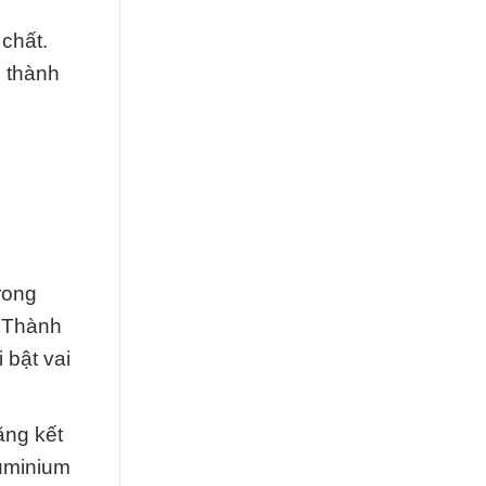
chất.
c thành
rong
i Thành
 bật vai
ăng kết
luminium