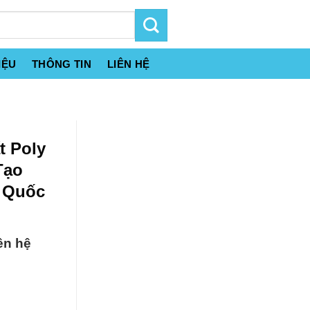
IỆU
THÔNG TIN
LIÊN HỆ
t Poly
Tạo
 Quốc
ên hệ