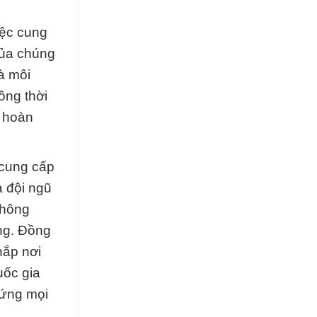
iệc cung
của chúng
à môi
ồng thời
i hoàn
 cung cấp
à đội ngũ
không
ng. Đồng
hắp nơi
uốc gia
 ứng mọi