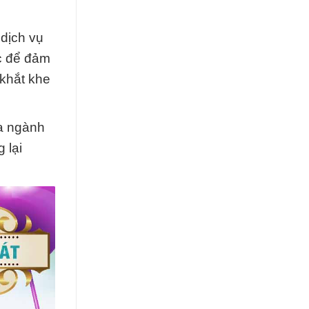
dịch vụ
c để đảm
 khắt khe
ủa ngành
 lại